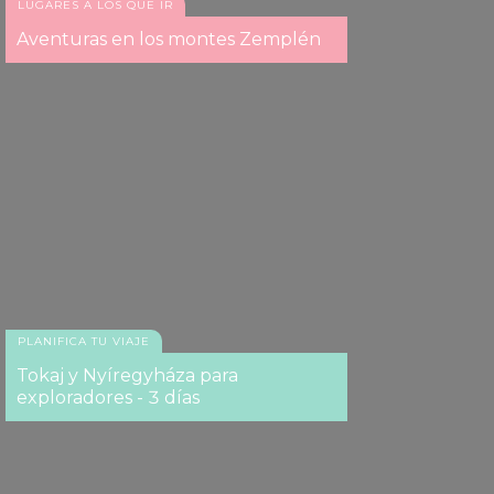
LUGARES A LOS QUE IR
Aventuras en los montes Zemplén
PLANIFICA TU VIAJE
Tokaj y Nyíregyháza para
exploradores - 3 días