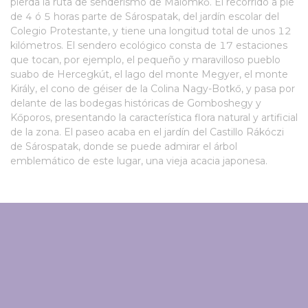
pierda la ruta de senderismo de Malomkő. El recorrido a pie
de 4 ó 5 horas parte de Sárospatak, del jardín escolar del
Colegio Protestante, y tiene una longitud total de unos 12
kilómetros. El sendero ecológico consta de 17 estaciones
que tocan, por ejemplo, el pequeño y maravilloso pueblo
suabo de Hercegkút, el lago del monte Megyer, el monte
Király, el cono de géiser de la Colina Nagy-Botkő, y pasa por
delante de las bodegas históricas de Gomboshegy y
Kőporos, presentando la característica flora natural y artificial
de la zona. El paseo acaba en el jardín del Castillo Rákóczi
de Sárospatak, donde se puede admirar el árbol
emblemático de este lugar, una vieja acacia japonesa.