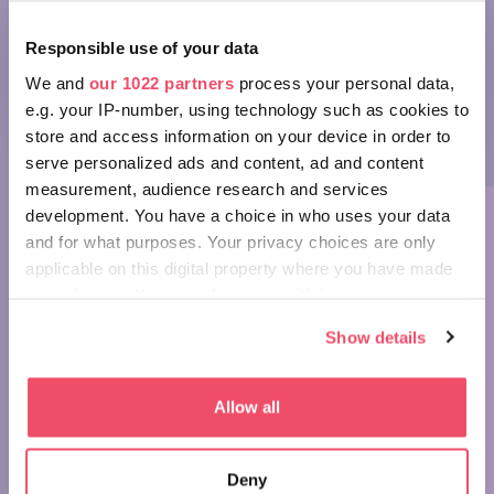
We have launched a mini-series entitled Wonders of
Responsible use of your data
Hungary, occasionally presenting our country's beautiful
We and
our 1022 partners
process your personal data,
treasures in about a minute to inspire you. Welcome to
e.g. your IP-number, using technology such as cookies to
part 9, in which we show you the wonderful Tarn of
store and access information on your device in order to
Megyer-hill.
serve personalized ads and content, ad and content
measurement, audience research and services
development. You have a choice in who uses your data
and for what purposes. Your privacy choices are only
applicable on this digital property where you have made
your choices. You can change or withdraw your consent
any time from the Cookie Declaration or by clicking on
Show details
Wonders of Hungary: Tarn of
the Privacy trigger icon.
Megyer-hegy
If you allow, we would also like to:
Allow all
Collect information about your geographical location
which can be accurate to within several meters
Deny
Identify your device by actively scanning it for