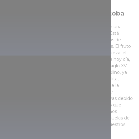
Lago de montaña cavado en la toba
El lago, cuyo lecho se llenó de agua pluvial, ofrece una
imagen maravillosa en todas las épocas del año. Está
rodeado de rocas verticales, algunas de 70 metros de
altura, y su punto más profundo está a 6,5 metros. El fruto
del trabajo común de la mano humana y la naturaleza, el
lago de montaña que se puede contemplar hasta hoy día,
fue declarado reserva natural en 1997. Desde el siglo XV
hasta 1907 sirvió como cantera de piedras de molino, ya
que el material del monte Megyer era toba de riolita,
impregnada de soluciones de ácido silícico durante la
actividad post-volcánica. De este modo, la toba se
endureció, y tiene excelentes propiedades abrasivas debido
a los granos de cuarzo que contiene. Los mineros que
trabajaban aquí en otros tiempos hicieron pequeños
agujeros en las paredes que, junto con algunas muelas de
molino medio acabadas, han sobrevivido hasta nuestros
días.