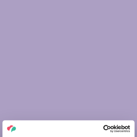
WONDERS OF HUNGARY: TARN OF MEGYER-
HEGY