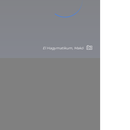
El Hagymatikum, Makó
sica: el templo de