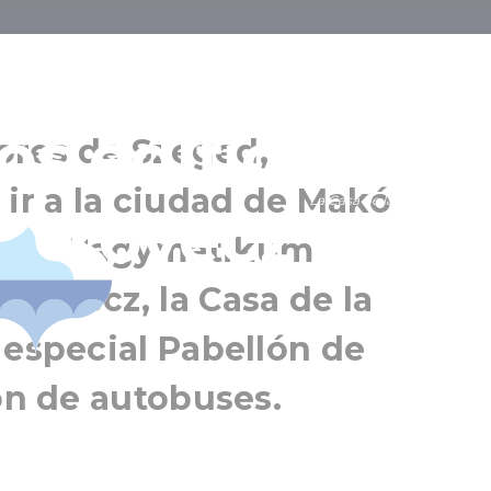
 gigantescas d
os edificios de
dores de Szeged,
 ir a la ciudad de Makó
La Casa de la Cebolla
Makovecz
Makó
lo, el Hagymatikum
Región de Szeged
kovecz, la Casa de la
 especial Pabellón de
ión de autobuses.