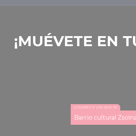
‎¡MUÉVETE EN
LUGARES A LOS QUE IR
Barrio cultural Zsoln