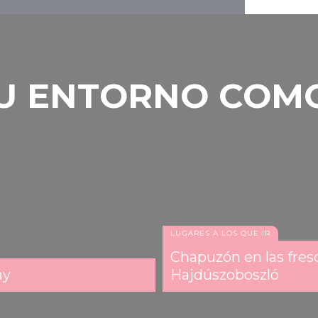
 TU ENTORNO COM
LUGARES A LOS QUE IR
Chapuzón en las fres
ay
Hajdúszoboszló