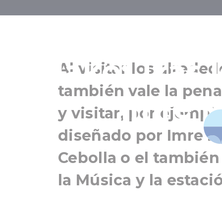
Las cebollas
Makó: Tras l
Al visitar los alrede
también vale la pena
Imre 
y visitar, por ejemp
diseñado por Imre Ma
Cebolla o el también
la Música y la estac