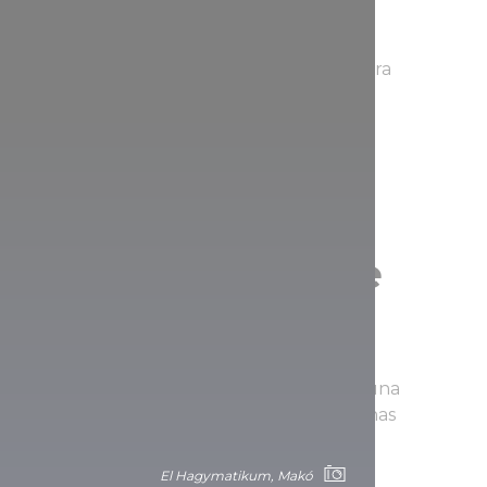
ibre
bolla, es una de las últimas piezas de la obra
concierto nocturno de verano y eche un
 no es sólo un adorno, sino también una
 acústica del espacio.
buses con forma de
o es un lugar corriente, más bien parece una
qué otra cosa puede pensar sino en las muchas
kó, y en lo bueno que será volver pronto?
El Hagymatikum, Makó