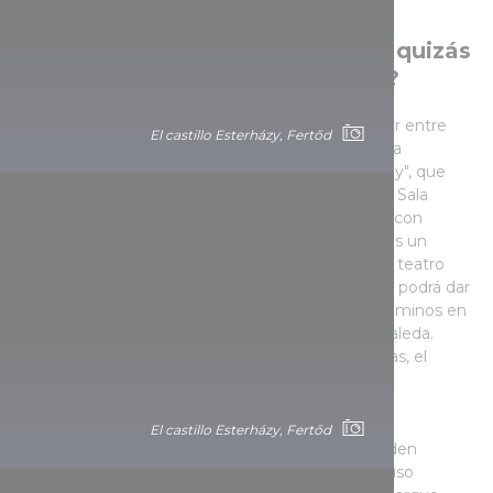
¿Busca una escapada de fin de
semana, una buena pastelería o quizás
un lugar para celebrar una boda?
Los visitantes del Palacio Esterházy pueden elegir entre
El castillo Esterházy, Fertőd
diversos programas para grupos. Uno de ellos es la
exposición "Los fabulosos tesoros de los Esterházy", que
incluye un recorrido por el Comedor de Verano, la Sala
Terrena, la Sala Haydn, la Sala Apolo, la Sala China con
pinturas de laca y la Capilla, mientras que el otro es un
recorrido histórico igualmente apasionante por el teatro
barroco. Además de visitar los espacios interiores, podrá dar
un paseo guiado por el parque. A través de sus caminos en
forma de abanico, podrá llegar a la pintoresca rosaleda.
Pasee por el patio para ver las antiguas caballerizas, el
museo y el teatro de marionetas.
El castillo Esterházy, Fertőd
Algunas de las salas y patios de la residencia pueden
alquilarse para bodas, eventos corporativos o incluso