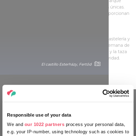
celebraciones familiares. El jardín del palacio y el parque
trasero son el escenario perfecto para hacer fotos únicas.
Miles de flores, escaleras con putos y fuentes proporcionan
un impresionante telón de fondo.
El café Esterházy ofrece aquí especialidades de pastelería y
café durante el verano, así como en los fines de semana de
invierno. No es de extrañar que la tarta Esterházy y la taza
de postre Esterházy hayan conservado su popularidad.
¿Pero son realmente las mejores? ¡Vale la pena
El castillo Esterházy, Fertőd
comprobarlo!
‎¡MUÉVETE EN TU ENTORNO
Responsible use of your data
COMO UN HÚNGARO!
We and
our 1022 partners
process your personal data,
e.g. your IP-number, using technology such as cookies to