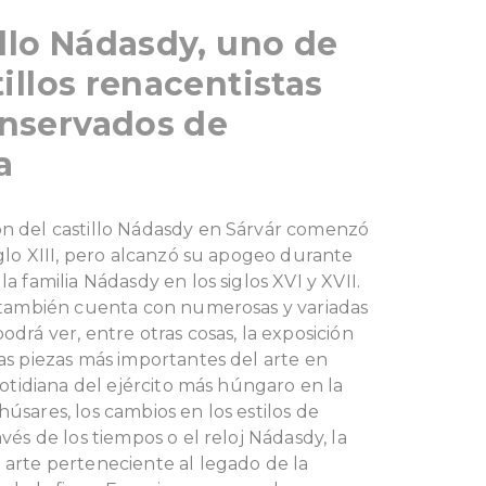
illo Nádasdy, uno de
tillos renacentistas
nservados de
a
ón del castillo Nádasdy en Sárvár comenzó
siglo XIII, pero alcanzó su apogeo durante
la familia Nádasdy en los siglos XVI y XVII.
, también cuenta con numerosas y variadas
odrá ver, entre otras cosas, la exposición
las piezas más importantes del arte en
 cotidiana del ejército más húngaro en la
húsares, los cambios en los estilos de
avés de los tiempos o el reloj Nádasdy, la
 arte perteneciente al legado de la