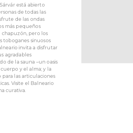
Sárvár está abierto
ersonas de todas las
sfrute de las ondas
, los más pequeños
 chapuzón, pero los
os toboganes sinuosos
lneario invita a disfrutar
sus agradables
do de la sauna –un oasis
cuerpo y el alma; y la
para las articulaciones
cas. Visite el Balneario
ma curativa.