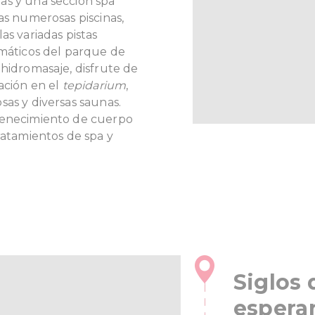
as y una sección spa
as numerosas piscinas,
as variadas pistas
omáticos del parque de
 hidromasaje, disfrute de
ación en el
tepidarium
,
sas y diversas saunas.
venecimiento de cuerpo
ratamientos de spa y
Siglos 
esperan