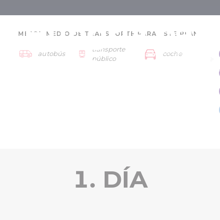
r Hungría par
MEJOR MEDIO DE TRANSPORTE PARA ESTE PLAN:
transporte
Termas y Spa de Bükfürdő
autobús
coche
res - 2 días
público
Bükk
Bükk - Sárvár
1. DÍA