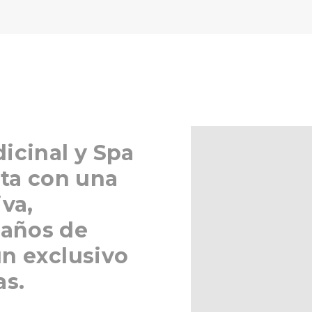
icinal y Spa
nta con una
iva,
años de
un exclusivo
s.