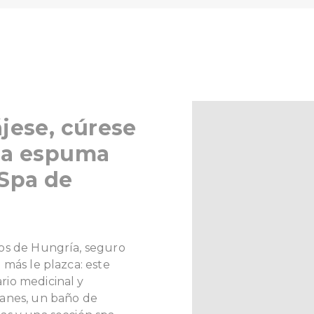
ájese, cúrese
 la espuma
 Spa de
os de Hungría, seguro
 más le plazca: este
io medicinal y
ganes, un baño de