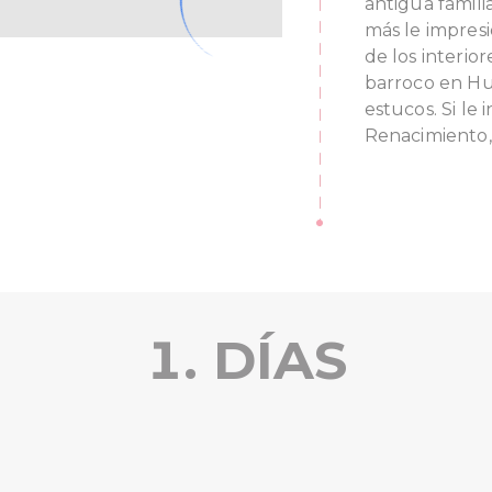
antigua famili
más le impres
de los interio
barroco en Hu
estucos. Si le 
Renacimiento,
1. DÍAS