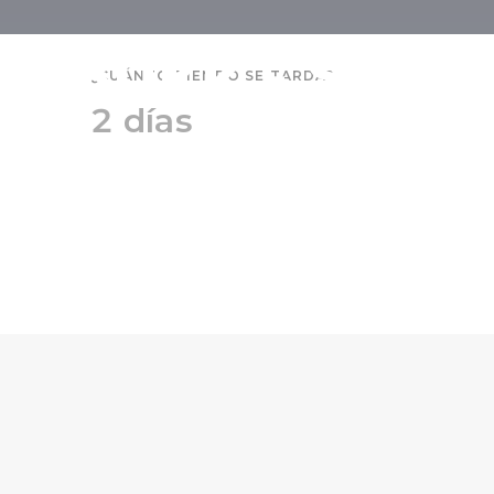
Bükk - Sárvá
¿CUÁNTO TIEMPO SE TARDA?
2 días
explorado