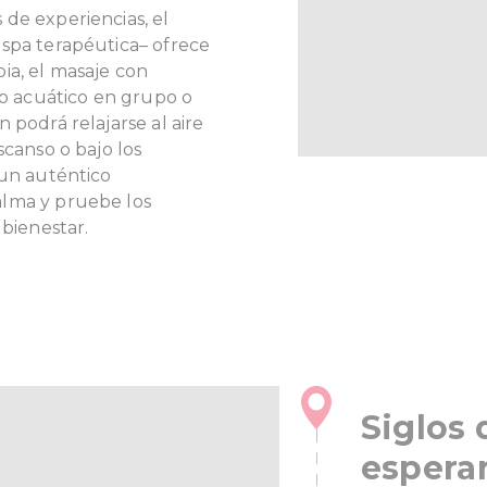
de experiencias, el
 spa terapéutica– ofrece
ia, el masaje con
io acuático en grupo o
 podrá relajarse al aire
scanso o bajo los
 un auténtico
alma y pruebe los
y bienestar.
Siglos 
esperan