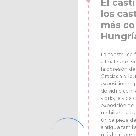
El cast
los cas
más co
Hungrí
La construcci
a finales del 
la posesión de 
Gracias a ello
exposiciones: p
de vidrio con 
vidrio, la vida
exposición de 
mobiliario a tr
única pieza de
antigua famili
más le impres