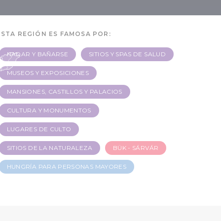
a
ESTA REGIÓN ES FAMOSA POR:
NADAR Y BAÑARSE
SITIOS Y SPAS DE SALUD
MUSEOS Y EXPOSICIONES
MANSIONES, CASTILLOS Y PALACIOS
CULTURA Y MONUMENTOS
LUGARES DE CULTO
SITIOS DE LA NATURALEZA
BÜK - SÁRVÁR
HUNGRÍA PARA PERSONAS MAYORES