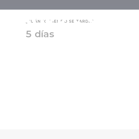
Bükk - Sárvá
¿CUÁNTO TIEMPO SE TARDA?
5 días
personas ma