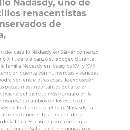
illo Nádasdy, uno de
tillos renacentistas
nservados de
a,
ón del castillo Nádasdy en Sárvár comenzó
siglo XIII, pero alcanzó su apogeo durante
la familia Nádasdy en los siglos XVI y XVII.
, también cuenta con numerosas y variadas
odrá ver, entre otras cosas, la exposición
las piezas más importantes del arte en
 cotidiana del ejército más húngaro en la
húsares, los cambios en los estilos de
avés de los tiempos o el reloj Nádasdy, la
 arte perteneciente al legado de la
a de la finca. Es casi seguro que lo que
ionará será el Salón de Ceremonias, uno