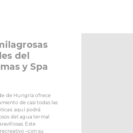
milagrosas
es del
rmas y Spa
de de Hungría ofrece
miento de casi todas las
icas: aquí podrá
iosos del agua termal
avillosas. Este
recreativo –con su