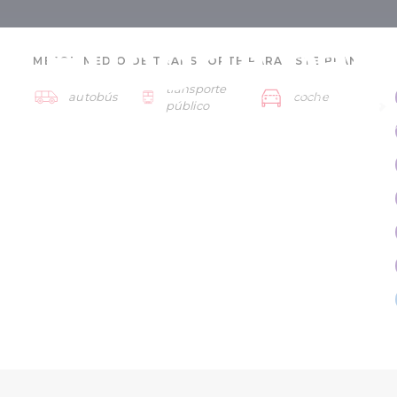
r Hungría par
MEJOR MEDIO DE TRANSPORTE PARA ESTE PLAN:
transporte
El mirador de Írottkő
autobús
coche
yores - 5 días
público
Kőszeg
Bükk - Sárvár