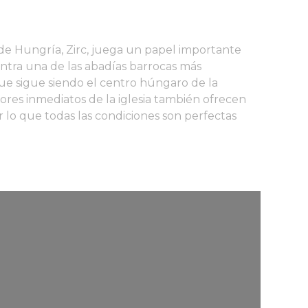
 de Hungría, Zirc, juega un papel importante
uentra una de las abadías barrocas más
ue sigue siendo el centro húngaro de la
ores inmediatos de la iglesia también ofrecen
lo que todas las condiciones son perfectas