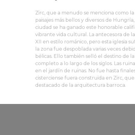
Zirc, que a menudo se menciona como la 
paisajes más bellos y diversos de Hungrí
ciudad se ha ganado este honorable calific
vibrante vida cultural. La antecesora de la
XII en estilo románico, pero esta iglesia su
la zona fue despoblada varias veces debid
bélicas. Ello también selló el destino de l
completo a lo largo de los siglos. Las rui
en el jardín de ruinas. No fue hasta finale
cisterciense fuera construida en Zirc, q
destacado de la arquitectura barroca.