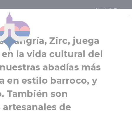
Abadía de Zirc
 de Zirc
Zirc
Balaton
e Hungría, Zirc, juega
en la vida cultural del
 nuestras abadías más
 en estilo barroco, y
o. También son
 artesanales de