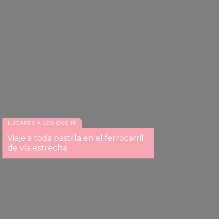
LUGARES A LOS QUE IR
Viaje a toda pastilla en el ferrocarril
de vía estrecha