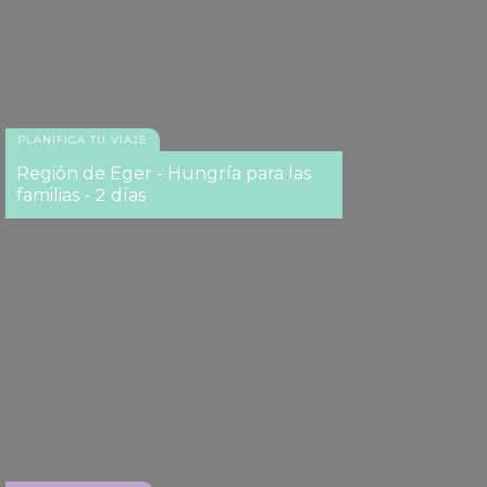
PLANIFICA TU VIAJE
Región de Eger - Hungría para las
familias - 2 días