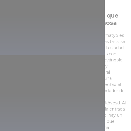
La Casa Memorial Bori Kisjankó, que
conmemora a la matyó más famosa
La personalidad más importante del arte popular matyó es
Bori Kis Jankó, cuya antigua casa también podrá visitar si se
dirige a Hadas, la parte central y más hermosa de la ciudad.
Las calles sinuosas de la zona y las casas encaladas con
techos de paja realmente encantan al visitante, llevándolo
en un viaje de 150-200 años a través del tiempo y
evocando la antigua forma de vida de la ciudad rural
húngara. Aquí se encuentra la casa de la tía Bori –una
bordadora y dibujante de patrones que también recibió el
título de Maestra de Arte Popular–, construida alrededor de
1850 y que, aún hoy día, conserva fielmente las
características de la arquitectura popular de Mezőkövesd. Al
entrar, se encontrará inmediatamente en el atrio, la entrada
a la cocina. En la cocina de la época, junto al horno, hay un
banco y una chimenea se sujeción independiente que
cubre la mitad de la dependencia. El edificio de una