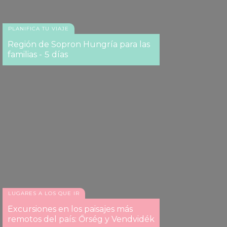
PLANIFICA TU VIAJE
Región de Sopron Hungría para las
familias - 5 días
LUGARES A LOS QUE IR
Excursiones en los paisajes más
remotos del país: Őrség y Vendvidék