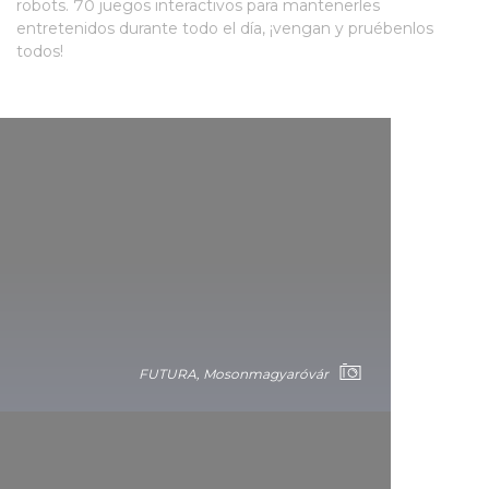
robots. 70 juegos interactivos para mantenerles
entretenidos durante todo el día, ¡vengan y pruébenlos
todos!
FUTURA, Mosonmagyaróvár