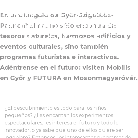
interactive exhibitions,
En el triángulo de Győr-Szigetköz-
experience centres in
Pannonhalma, no sólo encontrarán
tesoros naturales, hermosos edificios y
the Győr region
eventos culturales, sino también
programas futuristas e interactivos.
Adéntrense en el futuro: visiten Mobilis
en Győr y FUTURA en Mosonmagyaróvár.
¿El descubrimiento es todo para los niños
pequeños? ¿Les encantan los experimentos
espectaculares, les interesa el futuro y todo lo
innovador, o ya sabe que uno de ellos quiere ser
ingeniero? Entonces, los interesantes programas de