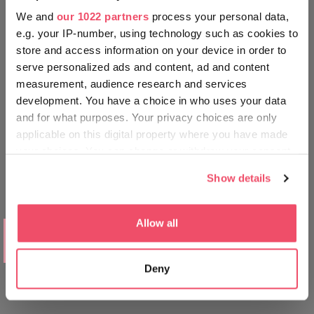
We and
our 1022 partners
process your personal data,
‎¡MUÉVETE EN TU ENTORNO
e.g. your IP-number, using technology such as cookies to
COMO UN HÚNGARO!
store and access information on your device in order to
serve personalized ads and content, ad and content
measurement, audience research and services
development. You have a choice in who uses your data
and for what purposes. Your privacy choices are only
applicable on this digital property where you have made
your choices. You can change or withdraw your consent
any time from the Cookie Declaration or by clicking on
Mobilis, Győr
Show details
the Privacy trigger icon.
If you allow, we would also like to:
Allow all
LUGARES A LOS QUE IR
Collect information about your geographical location
Experiencias imperdibles - Balaton
which can be accurate to within several meters
Deny
Identify your device by actively scanning it for
specific characteristics (fingerprinting)
Find out more about how your personal data is processed