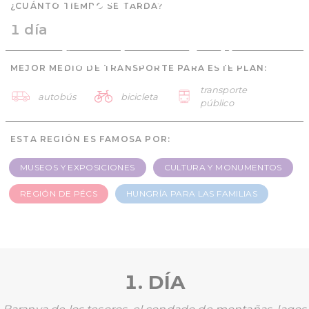
¿CUÁNTO TIEMPO SE TARDA?
Hungría para las
1 día
familias - 1 día
MEJOR MEDIO DE TRANSPORTE PARA ESTE PLAN:
transporte
autobús
bicicleta
público
ESTA REGIÓN ES FAMOSA POR:
MUSEOS Y EXPOSICIONES
CULTURA Y MONUMENTOS
REGIÓN DE PÉCS
HUNGRÍA PARA LAS FAMILIAS
1. DÍA