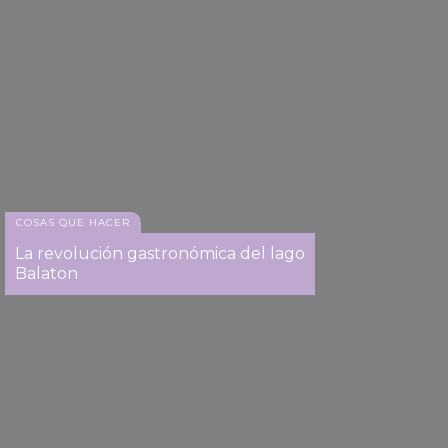
COSAS QUE HACER
La revolución gastronómica del lago
Balaton