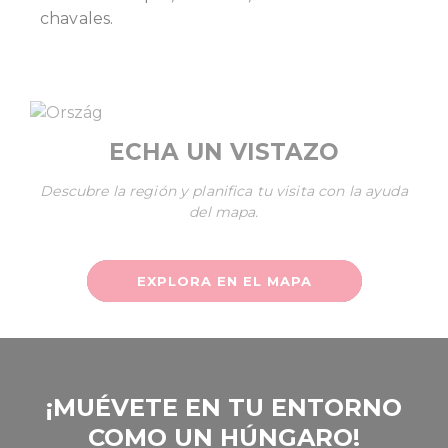
chavales.
our social media, advertising and analytics partners who
may combine it with other information that you’ve
provided to them or that they’ve collected from your use
of their services.
ECHA UN VISTAZO
Descubre la región y planifica tu visita con la ayuda
del mapa.
EXPLORA EN EL MAPA
‎¡MUÉVETE EN TU ENTORNO
COMO UN HÚNGARO!