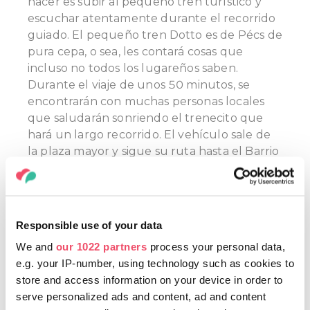
hacer es subir al pequeño tren turístico y
escuchar atentamente durante el recorrido
guiado. El pequeño tren Dotto es de Pécs de
pura cepa, o sea, les contará cosas que
incluso no todos los lugareños saben.
Durante el viaje de unos 50 minutos, se
encontrarán con muchas personas locales
que saludarán sonriendo el trenecito que
hará un largo recorrido. El vehículo sale de
la plaza mayor y sigue su ruta hasta el Barrio
Zsolnay, atravesando tanto las callejuelas
como las calles más transitadas de la ciudad,
donde se esconden los símbolos de Pécs. Si
tienen suerte, para gusto de los niños
Responsible use of your data
pasajeros, el conductor hará algunos zigzags.
We and
our 1022 partners
process your personal data,
El pequeño tren sale del Instituto Nagy
e.g. your IP-number, using technology such as cookies to
Lajos (Luís «el Grande») a cada hora en
store and access information on your device in order to
punto, entre las 10 de la mañana y las 6 de
serve personalized ads and content, ad and content
la tarde, y regresa al mismo lugar. La última