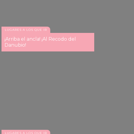
LUGARES A LOS QUE IR
¡Arriba el ancla! ¡Al Recodo del
Danubio!
LUGARES A LOS QUE IR