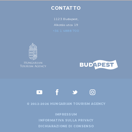
may combine it with other information that you’ve
provided to them or that they’ve collected from your use
CONTATTO
of their services.
1123 Budapest,
Alkotás utca 19
+36 1 4888 700
© 2012-2026 HUNGARIAN TOURISM AGENCY
IMPRESSUM
INFORMATIVA SULLA PRIVACY
DICHIARAZIONE DI CONSENSO