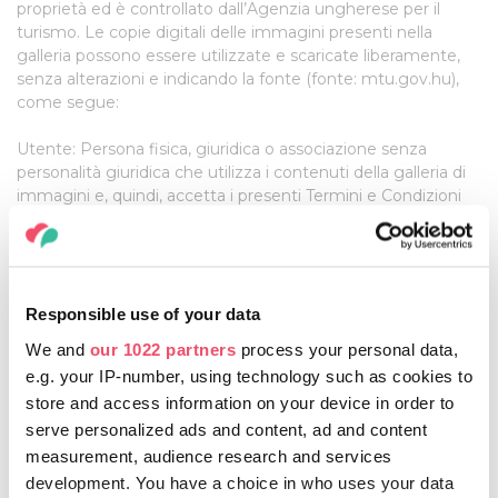
proprietà ed è controllato dall’Agenzia ungherese per il
turismo. Le copie digitali delle immagini presenti nella
galleria possono essere utilizzate e scaricate liberamente,
senza alterazioni e indicando la fonte (fonte: mtu.gov.hu),
come segue:
Utente: Persona fisica, giuridica o associazione senza
personalità giuridica che utilizza i contenuti della galleria di
immagini e, quindi, accetta i presenti Termini e Condizioni
d’uso.
Le immagini sono a disposizione dell’utente gratuitamente.
Il messaggio o il contenuto o le persone raffigurate nelle
Responsible use of your data
immagini non possono essere alterati mediante ritocco,
We and
our 1022 partners
process your personal data,
modifica, manipolazione informatica o qualsiasi altro mezzo.
e.g. your IP-number, using technology such as cookies to
L’utente dovrà rispettare pienamente i diritti personali e
store and access information on your device in order to
morali nel corso della pubblicazione.
serve personalized ads and content, ad and content
Sono severamente vietati l’uso delle immagini a scopi
measurement, audience research and services
promozionali o pubblicitari, la trasmissione automatica e
development. You have a choice in who uses your data