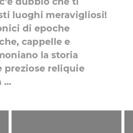
 c’è dubbio che ti
ti luoghi meravigliosi!
onici di epoche
iche, cappelle e
oniano la storia
e preziose reliquie
...