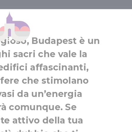
 di culto
Budapest
Dintorni di Budapest
igioso, Budapest è un
i sacri che vale la
difici affascinanti,
sfere che stimolano
vasi da un’energia
rerà comunque. Se
e attivo della tua