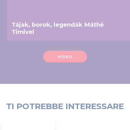
our social media, advertising and analytics partners who
may combine it with other information that you’ve
provided to them or that they’ve collected from your use
Tájak, borok, legendák Máthé
of their services.
Timivel
VIDEO
TI POTREBBE INTERESSARE