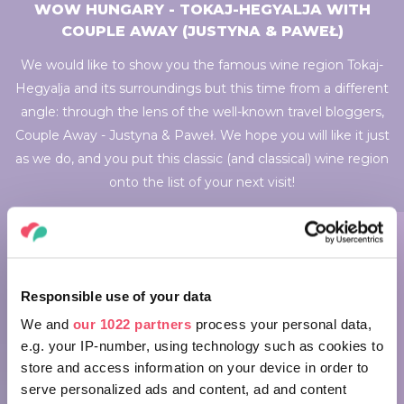
WOW HUNGARY - TOKAJ-HEGYALJA WITH
COUPLE AWAY (JUSTYNA & PAWEŁ)
We would like to show you the famous wine region Tokaj-
Hegyalja and its surroundings but this time from a different
angle: through the lens of the well-known travel bloggers,
Couple Away - Justyna & Paweł. We hope you will like it just
as we do, and you put this classic (and classical) wine region
onto the list of your next visit!
Responsible use of your data
WOW Hungary - Tokaj-Hegyalja
We and
our 1022 partners
process your personal data,
with COUPLE AWAY (Justyna &
e.g. your IP-number, using technology such as cookies to
Paweł)
store and access information on your device in order to
serve personalized ads and content, ad and content