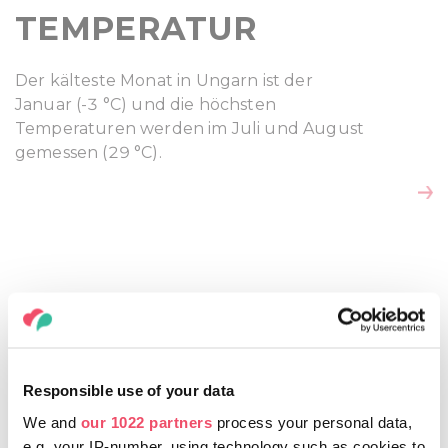
TEMPERATUR
Der kälteste Monat in Ungarn ist der
Januar (-3 °C) und die höchsten
Temperaturen werden im Juli und August
gemessen (29 °C).
NIEDERSCHLAGS-
Responsible use of your data
We and
our 1022 partners
process your personal data,
DURCHSCHNITT
e.g. your IP-number, using technology such as cookies to