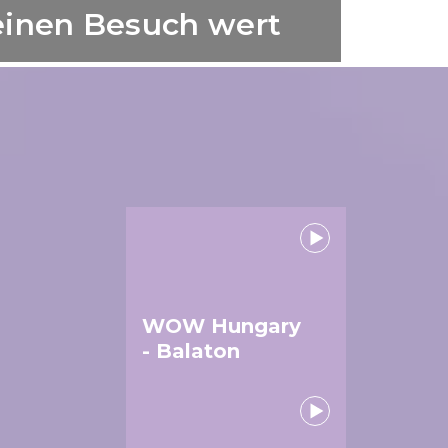
einen Besuch wert
WOW Hungary
- Balaton