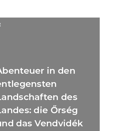
Abenteuer in den
entlegensten
Landschaften des
Landes: die Őrség
und das Vendvidék