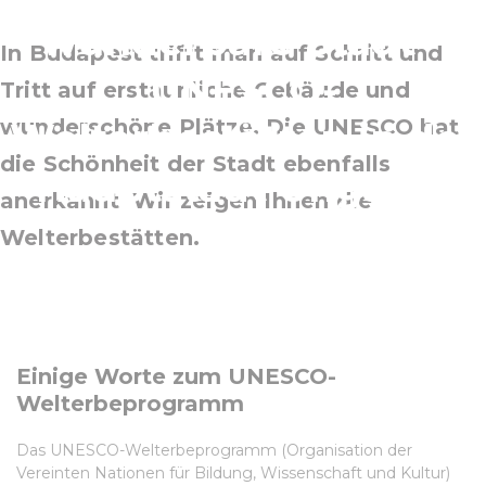
wunderbare Stadt –
In Budapest trifft man auf Schritt und
UNESCO-
Tritt auf erstaunliche Gebäude und
wunderschöne Plätze. Die UNESCO hat
Welterbestätten in der
die Schönheit der Stadt ebenfalls
Hauptstadt Ungarns
anerkannt: Wir zeigen Ihnen die
Welterbestätten.
Einige Worte zum UNESCO-
Welterbeprogramm
Das UNESCO-Welterbeprogramm (Organisation der
Vereinten Nationen für Bildung, Wissenschaft und Kultur)