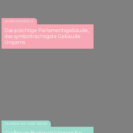
AUSFLUGSZIELE
Das prächtige Parlamentsgebäude,
das symbolträchtigste Gebäude
Ungarns
PLANEN SIE IHRE REISE
Großraum Budapest Ungarn für