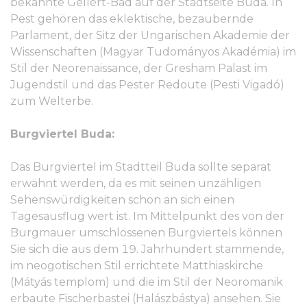
bekannte Gellért-Bad auf der Stadtseite Buda. In
Pest gehören das eklektische, bezaubernde
Parlament, der Sitz der Ungarischen Akademie der
Wissenschaften (Magyar Tudományos Akadémia) im
Stil der Neorenaissance, der Gresham Palast im
Jugendstil und das Pester Redoute (Pesti Vigadó)
zum Welterbe.
Burgviertel Buda:
Das Burgviertel im Stadtteil Buda sollte separat
erwähnt werden, da es mit seinen unzähligen
Sehenswürdigkeiten schon an sich einen
Tagesausflug wert ist. Im Mittelpunkt des von der
Burgmauer umschlossenen Burgviertels können
Sie sich die aus dem 19. Jahrhundert stammende,
im neogotischen Stil errichtete Matthiaskirche
(Mátyás templom) und die im Stil der Neoromanik
erbaute Fischerbastei (Halászbástya) ansehen. Sie