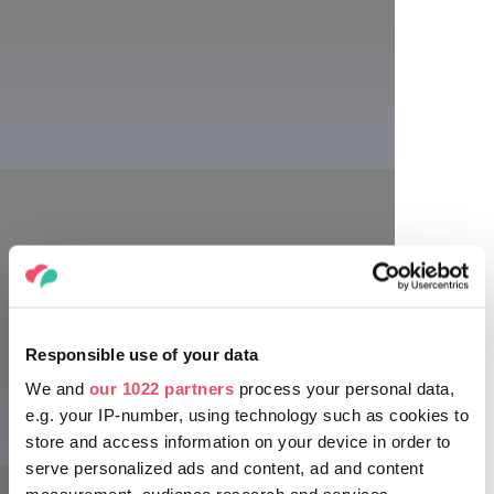
Die Andrássy-Straße:
Responsible use of your data
Die Andrássy-Straße und ihre prachtvollen
We and
our 1022 partners
process your personal data,
Gebäude, wie z. B. die vom namhaften Architekten,
e.g. your IP-number, using technology such as cookies to
Miklós Ybl, entworfene Staatsoper, die im Stil der
store and access information on your device in order to
Neorenaissance erbaute Musikakademie oder die
serve personalized ads and content, ad and content
Modehalle (Divatcsarnok) im Jugendstil, wurden