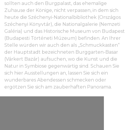
sollten auch den Burgpalast, das ehemalige
Zuhause der Könige, nicht verpassen, in dem sich
heute die Széchenyi-Nationalbibliothek (Országos
Széchenyi Könyvtár), die Nationalgalerie (Nemzeti
Galéria) und das Historische Museum von Budapest
(Budapesti Történeti Múzeum) befinden. An Ihrer
Stelle würden wir auch den als „Schmuckkasten“
der Hauptstadt bezeichneten Burggarten-Basar
(Várkert Bazár) aufsuchen, wo die Kunst und die
Natur in Symbiose gegenwärtig sind. Schauen Sie
sich hier Ausstellungen an, lassen Sie sich ein
wunderbares Abendessen schmecken oder
ergötzen Sie sich am zauberhaften Panorama.