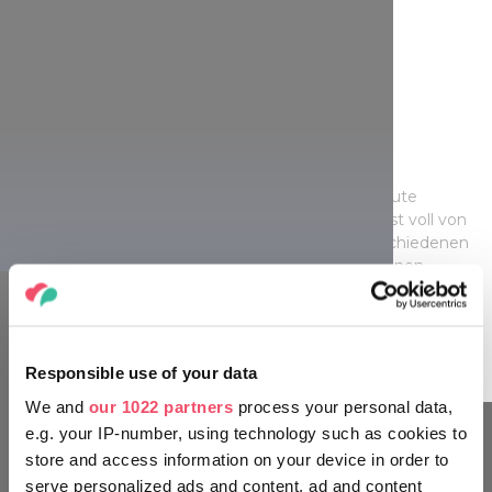
Fischrestaurants und
Betyarenstimmung
Wenn man Szeged besucht, darf man auf eine gute
Fischsuppe sicher nicht verzichten. Die Gegend ist voll von
renommierten Restaurants, wo Sie von den verschiedenen
Fischsuppen nach Ihrem Geschmack wählen können.
Einige mögen den Karpfen, andere den Wels; einige mit
Eingeweide, andere ohne – Eins steht aber fest: eine gute
Portion scharfer Gewürzpaprika aus Szeged gehört dazu!
Responsible use of your data
We and
our 1022 partners
process your personal data,
e.g. your IP-number, using technology such as cookies to
store and access information on your device in order to
KENNEN SIE SICH AUS WIE EIN
serve personalized ads and content, ad and content