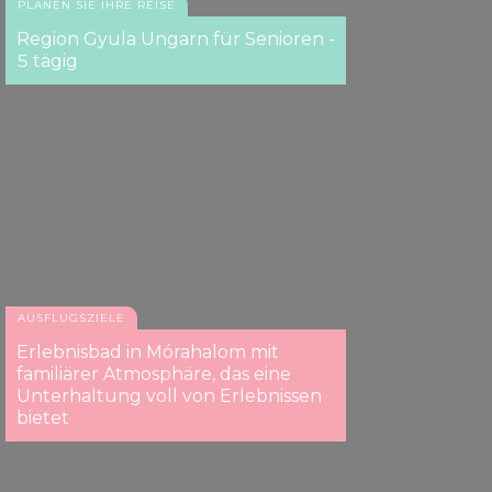
PLANEN SIE IHRE REISE
Region Gyula Ungarn für Senioren -
5 tägig
AUSFLUGSZIELE
Erlebnisbad in Mórahalom mit
familiärer Atmosphäre, das eine
Unterhaltung voll von Erlebnissen
bietet