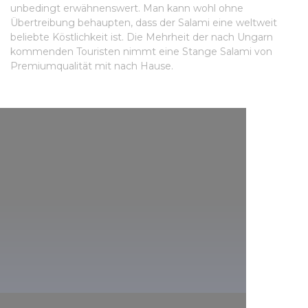
unbedingt erwähnenswert. Man kann wohl ohne
Übertreibung behaupten, dass der Salami eine weltweit
beliebte Köstlichkeit ist. Die Mehrheit der nach Ungarn
kommenden Touristen nimmt eine Stange Salami von
Premiumqualität mit nach Hause.