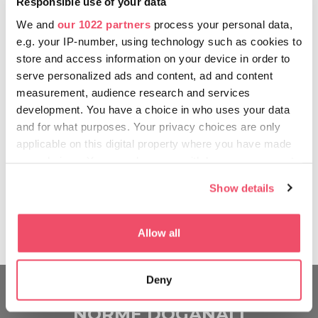
Responsible use of your data
tabacco. 1 kg di caffè, tè, cacao o erbe aromatiche.
L’esportazione senza dazi della paprika in polvere
We and
our 1022 partners
process your personal data,
viene definita ad valorem:
e.g. your IP-number, using technology such as cookies to
store and access information on your device in order to
- fino al valore di 500 HUF/pezzo: 10 pezzi per tipo
serve personalized ads and content, ad and content
measurement, audience research and services
- fino al valore di 2000 HUF/pezzo: 5 pezzi per tipo
development. You have a choice in who uses your data
and for what purposes. Your privacy choices are only
- fino al valore di 5000 HUF/pezzo: 2 pezzi
applicable on this digital property where you have made
your choices. You can change or withdraw your consent
In Ungheria non si applicano tasse aeroportuali né in
any time from the Cookie Declaration or by clicking on
Show details
arrivo né in uscita.
the Privacy trigger icon.
Conviene sempre informarsi sulle regole attuali
If you allow, we would also like to:
Allow all
prima di partire.
Collect information about your geographical location
which can be accurate to within several meters
Deny
Identify your device by actively scanning it for
specific characteristics (fingerprinting)
NORME DOGANALI