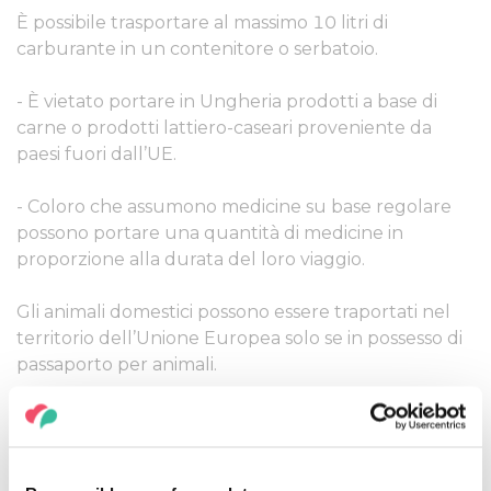
È possibile trasportare al massimo 10 litri di
carburante in un contenitore o serbatoio.
- È vietato portare in Ungheria prodotti a base di
carne o prodotti lattiero-caseari proveniente da
paesi fuori dall’UE.
- Coloro che assumono medicine su base regolare
possono portare una quantità di medicine in
proporzione alla durata del loro viaggio.
Gli animali domestici possono essere traportati nel
territorio dell’Unione Europea solo se in possesso di
passaporto per animali.
È possibile portare all’uscita dal paese 1 litro di
alcool, 1 litro di vino, 5 litri di birra. Inoltre, 500
sigarette, 100 sigaretti oppure 500 grammi di