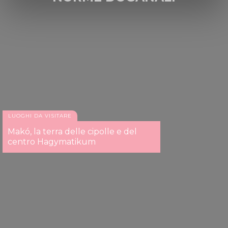
Find out more about how your personal data is processed
and set your preferences in the
details section
.
We use cookies to personalise content and ads, to
provide social media features and to analyse our traffic.
We also share information about your use of our site with
our social media, advertising and analytics partners who
may combine it with other information that you’ve
provided to them or that they’ve collected from your use
of their services.
LUOGHI DA VISITARE
Makó, la terra delle cipolle e del
centro Hagymatikum