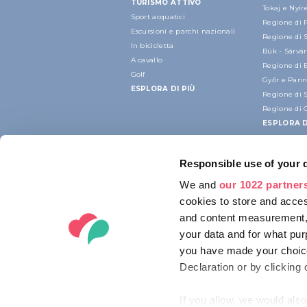
TURISMO ATTIVO
Tokaj e Nyí
Sport acquatici
Regione di 
Escursioni e parchi nazionali
Regione di 
In bicicletta
Bük - Sárvár
A cavallo
Regione di 
Golf
Győr e Pan
ESPLORA DI PIÙ
Regione di 
Regione di 
ESPLORA D
Responsible use of your 
We and
our 1022 partner
cookies to store and acces
and content measurement,
your data and for what pur
you have made your choice
Declaration or by clicking 
If you allow, we would also 