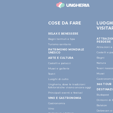
COSE DA FARE
LUOGH
VISITA
RELAX E BENESSERE
ATTRAZIO
Bagni termali e Spa
PERDERE
Turismo sanitario
Attrazioni 
PATRIMONIO MONDIALE
Castelli e p
UNESCO
Bagni
ARTE E CULTURA
Natura
Castelli e palazzi
Tesori nascos
Musei e gallerie
Musei
Teatri
Gastronomi
Luoghi di culto
360 TOUR
Ungheria, dove le tradizioni
folkloristiche vivono ancora oggi
DESTINAZI
Principali eventi e festival
Budapest
VINO E GASTRONOMIA
Dintorni di
Gastronomia
Balaton
Vino
Debrecen e 