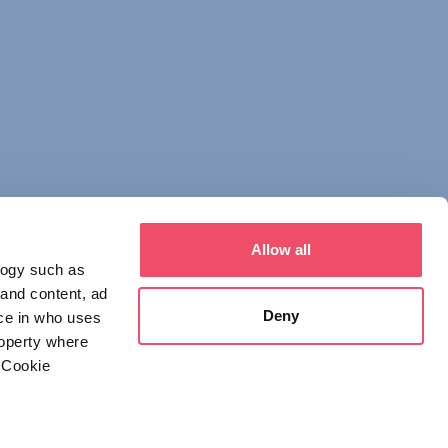
Allow all
logy such as
 and content, ad
Deny
ce in who uses
roperty where
 Cookie