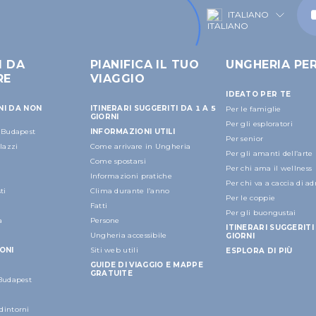
ITALIANO
I DA
PIANIFICA IL TUO
UNGHERIA PE
RE
VIAGGIO
IDEATO PER TE
NI DA NON
ITINERARI SUGGERITI DA 1 A 5
Per le famiglie
GIORNI
Per gli esploratori
a Budapest
INFORMAZIONI UTILI
Per senior
alazzi
Come arrivare in Ungheria
Per gli amanti dell’arte
Come spostarsi
Per chi ama il wellness
Informazioni pratiche
Per chi va a caccia di a
ti
Clima durante l’anno
Per le coppie
Fatti
Per gli buongustai
a
Persone
ITINERARI SUGGERITI 
Ungheria accessibile
GIORNI
ONI
Siti web utili
ESPLORA DI PIÙ
GUIDE DI VIAGGIO E MAPPE
GRATUITE
 Budapest
dintorni