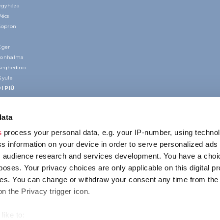
regyháza
Pécs
Sopron
Eger
nonhalma
Seghedino
Gyula
I PIÙ
data
s
process your personal data, e.g. your IP-number, using techno
s information on your device in order to serve personalized ads
 audience research and services development. You have a choi
poses. Your privacy choices are only applicable on this digital p
CONTATTO
s. You can change or withdraw your consent any time from the
1123 Budapest,
on the Privacy trigger icon.
Alkotás utca 19
+36 1 4888 700
like to: