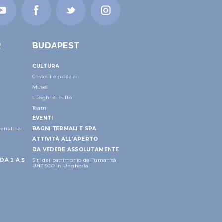
R
BUDAPEST
CULTURA
Castelli e palazzi
Musei
Luoghi di culto
Teatri
EVENTI
drenalina
BAGNI TERMALI E SPA
ATTIVITÀ ALL'APERTO
DA VEDERE ASSOLUTAMENTE
DA 1 A 5
Siti del patrimonio dell’umanità
UNESCO in Ungheria