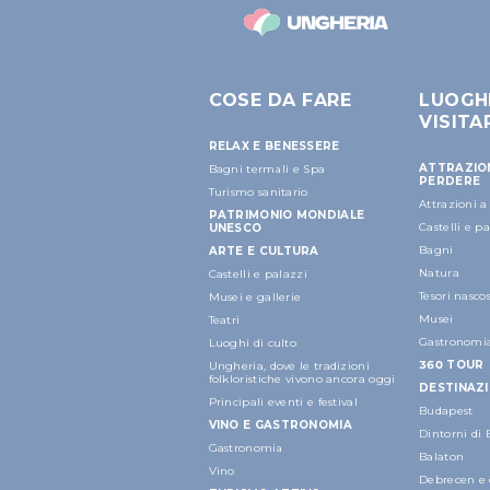
COSE DA FARE
LUOGH
VISITA
RELAX E BENESSERE
ATTRAZIO
Bagni termali e Spa
PERDERE
Turismo sanitario
Attrazioni 
PATRIMONIO MONDIALE
Castelli e p
UNESCO
Bagni
ARTE E CULTURA
Natura
Castelli e palazzi
Tesori nascos
Musei e gallerie
Musei
Teatri
Gastronomi
Luoghi di culto
360 TOUR
Ungheria, dove le tradizioni
folkloristiche vivono ancora oggi
DESTINAZI
Principali eventi e festival
Budapest
VINO E GASTRONOMIA
Dintorni di
Gastronomia
Balaton
Vino
Debrecen e 