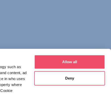
Allow all
logy such as
 and content, ad
Deny
ce in who uses
roperty where
 Cookie