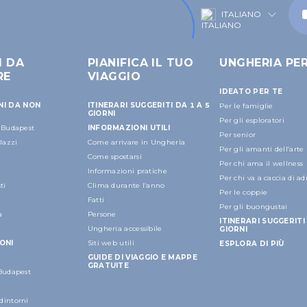
ITALIANO
I DA
PIANIFICA IL TUO
UNGHERIA PE
RE
VIAGGIO
IDEATO PER TE
NI DA NON
ITINERARI SUGGERITI DA 1 A 5
Per le famiglie
GIORNI
Per gli esploratori
a Budapest
INFORMAZIONI UTILI
Per senior
alazzi
Come arrivare in Ungheria
Per gli amanti dell’arte
Come spostarsi
Per chi ama il wellness
Informazioni pratiche
Per chi va a caccia di a
ti
Clima durante l’anno
Per le coppie
Fatti
Per gli buongustai
a
Persone
ITINERARI SUGGERITI 
Ungheria accessibile
GIORNI
ONI
Siti web utili
ESPLORA DI PIÙ
GUIDE DI VIAGGIO E MAPPE
GRATUITE
 Budapest
dintorni