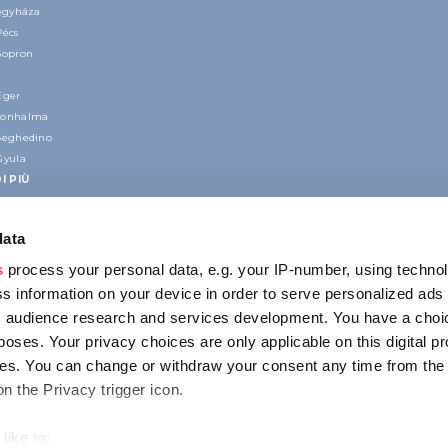
regyháza
Pécs
Sopron
Eger
nonhalma
Seghedino
Gyula
I PIÙ
data
s
process your personal data, e.g. your IP-number, using techno
s information on your device in order to serve personalized ads
 audience research and services development. You have a choi
poses. Your privacy choices are only applicable on this digital p
CONTATTO
s. You can change or withdraw your consent any time from the
1123 Budapest,
on the Privacy trigger icon.
Alkotás utca 19
+36 1 4888 700
like to: