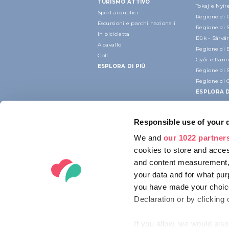
TURISMO ATTIVO
Tokaj e Nyí
Sport acquatici
Regione di 
Escursioni e parchi nazionali
Regione di 
In bicicletta
Bük - Sárvár
A cavallo
Regione di 
Golf
Győr e Pan
ESPLORA DI PIÙ
Regione di 
Regione di 
ESPLORA D
Responsible use of your 
We and
our 1022 partner
cookies to store and acces
and content measurement,
your data and for what pur
you have made your choice
Declaration or by clicking 
If you allow, we would also 