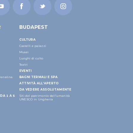
R
BUDAPEST
CULTURA
Castelli e palazzi
Musei
Luoghi di culto
Teatri
EVENTI
drenalina
BAGNI TERMALI E SPA
ATTIVITÀ ALL'APERTO
DA VEDERE ASSOLUTAMENTE
DA 1 A 5
Siti del patrimonio dell’umanità
UNESCO in Ungheria