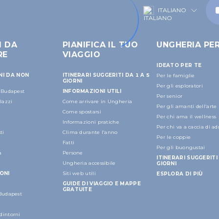
ITALIANO
I DA
PIANIFICA IL TUO
UNGHERIA PE
RE
VIAGGIO
IDEATO PER TE
NI DA NON
ITINERARI SUGGERITI DA 1 A 5
Per le famiglie
GIORNI
Per gli esploratori
a Budapest
INFORMAZIONI UTILI
Per senior
alazzi
Come arrivare in Ungheria
Per gli amanti dell’arte
Come spostarsi
Per chi ama il wellness
Informazioni pratiche
Per chi va a caccia di a
ti
Clima durante l’anno
Per le coppie
Fatti
Per gli buongustai
a
Persone
ITINERARI SUGGERITI 
Ungheria accessibile
GIORNI
ONI
Siti web utili
ESPLORA DI PIÙ
GUIDE DI VIAGGIO E MAPPE
GRATUITE
 Budapest
dintorni