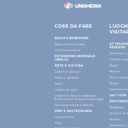
COSE DA FARE
LUOGH
VISITA
RELAX E BENESSERE
ATTRAZIO
Bagni termali e Spa
PERDERE
Turismo sanitario
Attrazioni 
PATRIMONIO MONDIALE
Castelli e p
UNESCO
Bagni
ARTE E CULTURA
Natura
Castelli e palazzi
Tesori nascos
Musei e gallerie
Musei
Teatri
Gastronomi
Luoghi di culto
360 TOUR
Ungheria, dove le tradizioni
folkloristiche vivono ancora oggi
DESTINAZI
Principali eventi e festival
Budapest
VINO E GASTRONOMIA
Dintorni di
Gastronomia
Balaton
Vino
Debrecen e 