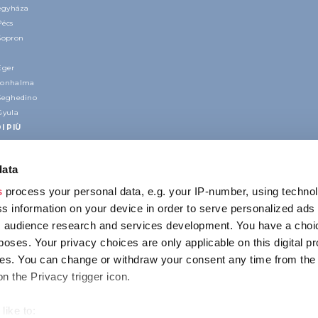
regyháza
Pécs
Sopron
Eger
nonhalma
Seghedino
Gyula
I PIÙ
data
s
process your personal data, e.g. your IP-number, using techno
s information on your device in order to serve personalized ads
 audience research and services development. You have a choi
poses. Your privacy choices are only applicable on this digital p
CONTATTO
s. You can change or withdraw your consent any time from the
1123 Budapest,
on the Privacy trigger icon.
Alkotás utca 19
+36 1 4888 700
like to: