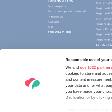
TURISMO ATTIVO
Tokaj e Nyí
Sport acquatici
Regione di 
Escursioni e parchi nazionali
Regione di 
In bicicletta
Bük - Sárvár
A cavallo
Regione di 
Golf
Győr e Pan
ESPLORA DI PIÙ
Regione di 
Regione di 
ESPLORA D
Responsible use of your 
We and
our 1022 partner
cookies to store and acces
and content measurement,
your data and for what pur
you have made your choice
Declaration or by clicking 
If you allow, we would also 