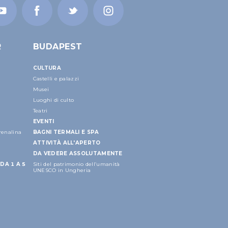
R
BUDAPEST
CULTURA
Castelli e palazzi
Musei
Luoghi di culto
Teatri
EVENTI
drenalina
BAGNI TERMALI E SPA
ATTIVITÀ ALL'APERTO
DA VEDERE ASSOLUTAMENTE
DA 1 A 5
Siti del patrimonio dell’umanità
UNESCO in Ungheria