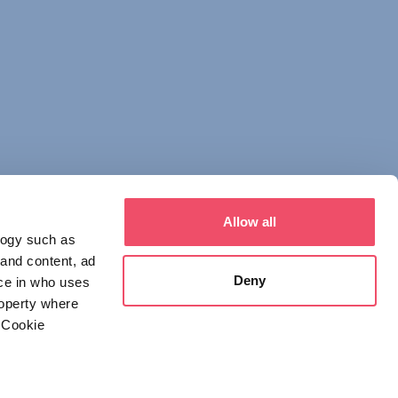
Allow all
logy such as
 and content, ad
Deny
ce in who uses
roperty where
 Cookie