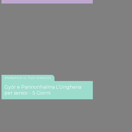
PIANIFICA IL TUO VIAGGIO
Győr e Pannonhalma L’Ungheria
per senior - 5 Giorni