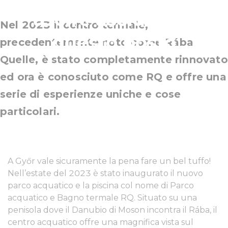
uscire asciutti da
Nel 2023 il centro termale,
questo posto
precedentemente noto come Rába
Quelle, è stato completamente rinnovato
ed ora è conosciuto come RQ e offre una
serie di esperienze uniche e cose
particolari.
A Győr vale sicuramente la pena fare un bel tuffo!
Nell’estate del 2023 è stato inaugurato il nuovo
parco acquatico e la piscina col nome di Parco
acquatico e Bagno termale RQ. Situato su una
penisola dove il Danubio di Moson incontra il Rába, il
centro acquatico offre una magnifica vista sul