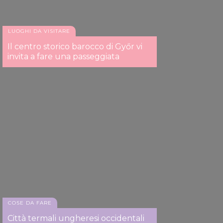
of their services.
LUOGHI DA VISITARE
Il centro storico barocco di Győr vi
invita a fare una passeggiata
COSE DA FARE
Città termali ungheresi occidentali