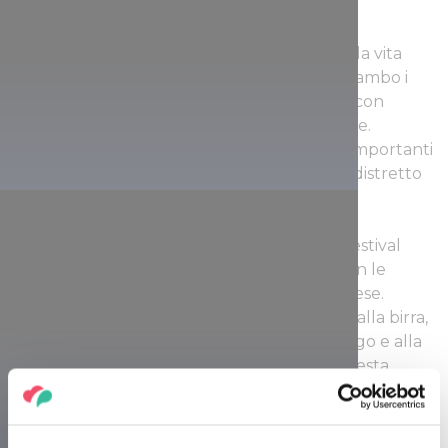
Il Városliget è un luogo fondamentale per la vita
culturale di Budapest e, in quanto tale, su ambo i
lati della Piazza degli Eroi troverete musei con
mostre permanenti e collezioni temporanee.
Attualmente il Városliget è interessato da importanti
cambiamenti, che lo trasformeranno in un distretto
dei musei.
Se vi piace la birra, non perdetevi uno dei festival
che si tengono nel Városliget ogni anno, con le
migliori birre dei più rinomati birrifici del paese.
Budapest ospita moltissimi festival dedicati alla birra,
ma il Városliget, grazie alla bellezza del luogo e alla
possibilità di sedersi sull’erba per godesi questa
specialità, assicura al festival un posto sempre un
gradino più in alto rispetto agli altri.