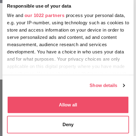
Nel parco troverete inoltre moltissime proposte
Responsible use of your data
culinarie. Il Gundel, proprio accanto all’entrata
We and
our 1022 partners
process your personal data,
principale dello zoo, è uno dei centri più importanti
e.g. your IP-number, using technology such as cookies to
della gastronomia ungherese; il Robinson
store and access information on your device in order to
Restaurant Budapest, proprio di fronte, offre ottimi
serve personalized ads and content, ad and content
pasti e una vista sul lago; al Liget Cafe vi attende
measurement, audience research and services
una meravigliosa esperienza; inoltre, è possibile
development. You have a choice in who uses your data
scegliere uno degli ottimi ristoranti specializzati in
and for what purposes. Your privacy choices are only
cucina tipica ungherese, oppure, per cambiare un
applicable on this digital property where you have made
po’, un hamburger speciale al Bistro Pántlika.
your choices. You can change or withdraw your consent
any time from the Cookie Declaration or by clicking on
Show details
the Privacy trigger icon.
If you allow, we would also like to:
Allow all
Collect information about your geographical location
which can be accurate to within several meters
Deny
Identify your device by actively scanning it for
specific characteristics (fingerprinting)