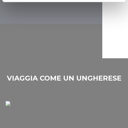
Find out more about how your personal data is processed
and set your preferences in the
details section
.
We use cookies to personalise content and ads, to
provide social media features and to analyse our traffic.
We also share information about your use of our site with
our social media, advertising and analytics partners who
may combine it with other information that you’ve
provided to them or that they’ve collected from your use
of their services.
VIAGGIA COME UN UNGHERESE