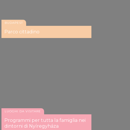
BUDAPEST
Parco cittadino
LUOGHI DA VISITARE
Programmi per tutta la famiglia nei
dintorni di Nyíregyháza