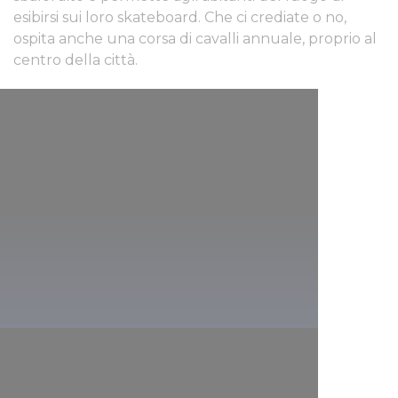
esibirsi sui loro skateboard. Che ci crediate o no,
ospita anche una corsa di cavalli annuale, proprio al
centro della città.