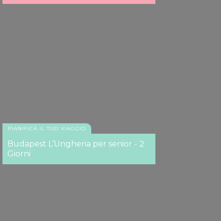
PIANIFICA IL TUO VIAGGIO
Budapest L’Ungheria per senior - 2
Giorni