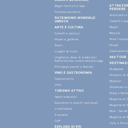
ATTRAZIO
Bagni termali e Spa
PERDERE
Turismo sanitario
Attrazioni 
PATRIMONIO MONDIALE
Castelli e p
UNESCO
Bagni
ARTE E CULTURA
Natura
Castelli e palazzi
Tesori nascos
Musei e gallerie
Musei
Teatri
Gastronomi
Luoghi di culto
360 TOUR
Ungheria, dove le tradizioni
folkloristiche vivono ancora oggi
DESTINAZI
Principali eventi e festival
Budapest
VINO E GASTRONOMIA
Dintorni di
Gastronomia
Balaton
Vino
Debrecen e 
TURISMO ATTIVO
Tokaj e Nyí
Sport acquatici
Regione di 
Escursioni e parchi nazionali
Regione di 
In bicicletta
Bük - Sárvár
A cavallo
Regione di 
Golf
Győr e Pan
ESPLORA DI PIÙ