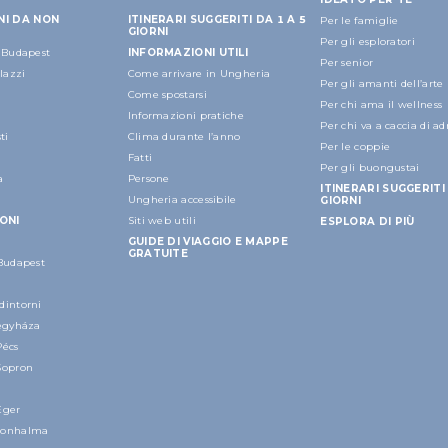
NI DA NON
ITINERARI SUGGERITI DA 1 A 5
Per le famiglie
GIORNI
Per gli esploratori
a Budapest
INFORMAZIONI UTILI
Per senior
alazzi
Come arrivare in Ungheria
Per gli amanti dell’arte
Come spostarsi
Per chi ama il wellness
Informazioni pratiche
Per chi va a caccia di a
ti
Clima durante l’anno
Per le coppie
Fatti
Per gli buongustai
a
Persone
ITINERARI SUGGERITI 
Ungheria accessibile
GIORNI
ONI
Siti web utili
ESPLORA DI PIÙ
GUIDE DI VIAGGIO E MAPPE
GRATUITE
 Budapest
dintorni
regyháza
Pécs
Sopron
Eger
nonhalma