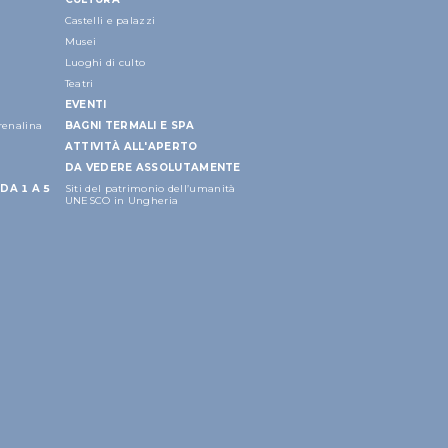
Castelli e palazzi
Musei
Luoghi di culto
Teatri
EVENTI
drenalina
BAGNI TERMALI E SPA
ATTIVITÀ ALL'APERTO
DA VEDERE ASSOLUTAMENTE
DA 1 A 5
Siti del patrimonio dell’umanità
UNESCO in Ungheria