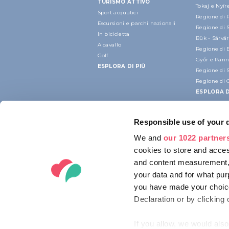
TURISMO ATTIVO
Tokaj e Nyí
Sport acquatici
Regione di 
Escursioni e parchi nazionali
Regione di 
In bicicletta
Bük - Sárvár
A cavallo
Regione di 
Golf
Győr e Pan
ESPLORA DI PIÙ
Regione di 
Regione di 
ESPLORA D
Responsible use of your 
We and
our 1022 partner
cookies to store and acces
and content measurement,
your data and for what pur
you have made your choice
Declaration or by clicking 
If you allow, we would also 