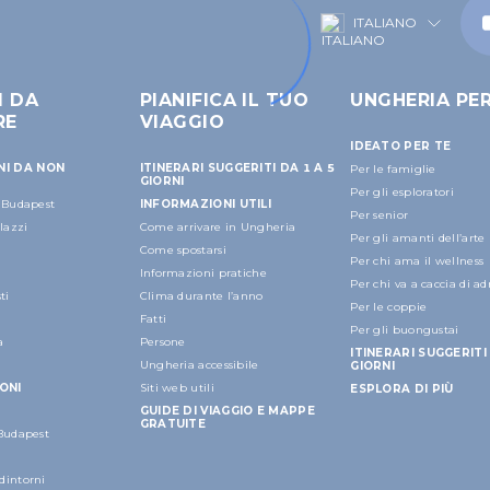
ITALIANO
I DA
PIANIFICA IL TUO
UNGHERIA PE
RE
VIAGGIO
IDEATO PER TE
NI DA NON
ITINERARI SUGGERITI DA 1 A 5
Per le famiglie
GIORNI
Per gli esploratori
a Budapest
INFORMAZIONI UTILI
Per senior
alazzi
Come arrivare in Ungheria
Per gli amanti dell’arte
Come spostarsi
Per chi ama il wellness
Informazioni pratiche
Per chi va a caccia di a
ti
Clima durante l’anno
Per le coppie
Fatti
Per gli buongustai
a
Persone
ITINERARI SUGGERITI 
Ungheria accessibile
GIORNI
ONI
Siti web utili
ESPLORA DI PIÙ
GUIDE DI VIAGGIO E MAPPE
GRATUITE
 Budapest
dintorni