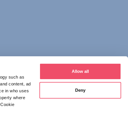
Allow all
logy such as
 and content, ad
Deny
ce in who uses
roperty where
 Cookie