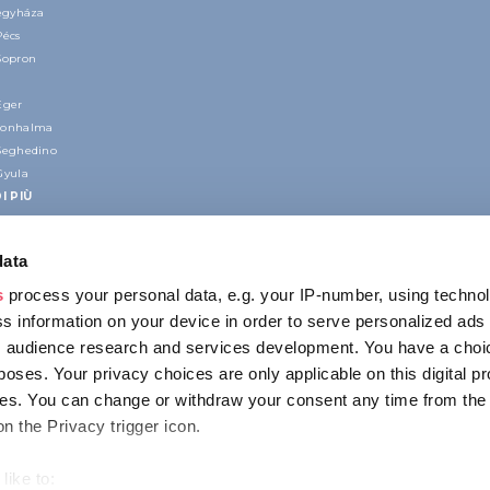
regyháza
Pécs
Sopron
Eger
nonhalma
Seghedino
Gyula
I PIÙ
data
s
process your personal data, e.g. your IP-number, using techno
s information on your device in order to serve personalized ads
 audience research and services development. You have a choi
poses. Your privacy choices are only applicable on this digital p
CONTATTO
s. You can change or withdraw your consent any time from the
1123 Budapest,
on the Privacy trigger icon.
Alkotás utca 19
+36 1 4888 700
like to: