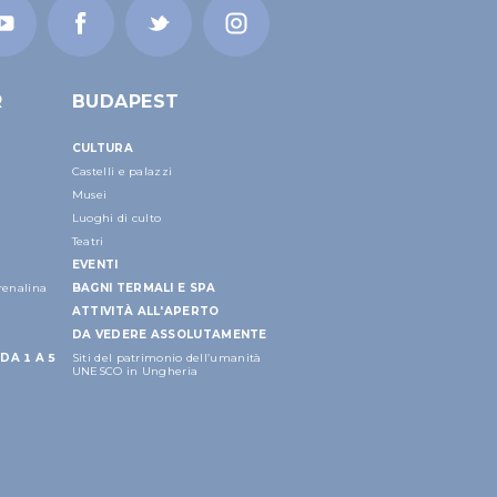
R
BUDAPEST
CULTURA
Castelli e palazzi
Musei
Luoghi di culto
Teatri
EVENTI
drenalina
BAGNI TERMALI E SPA
ATTIVITÀ ALL'APERTO
DA VEDERE ASSOLUTAMENTE
DA 1 A 5
Siti del patrimonio dell’umanità
UNESCO in Ungheria