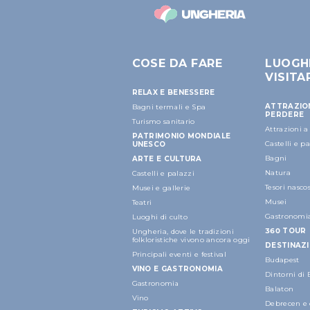
COSE DA FARE
LUOGH
VISITA
RELAX E BENESSERE
ATTRAZIO
Bagni termali e Spa
PERDERE
Turismo sanitario
Attrazioni 
PATRIMONIO MONDIALE
Castelli e p
UNESCO
Bagni
ARTE E CULTURA
Natura
Castelli e palazzi
Tesori nascos
Musei e gallerie
Musei
Teatri
Gastronomi
Luoghi di culto
360 TOUR
Ungheria, dove le tradizioni
folkloristiche vivono ancora oggi
DESTINAZI
Principali eventi e festival
Budapest
VINO E GASTRONOMIA
Dintorni di
Gastronomia
Balaton
Vino
Debrecen e 