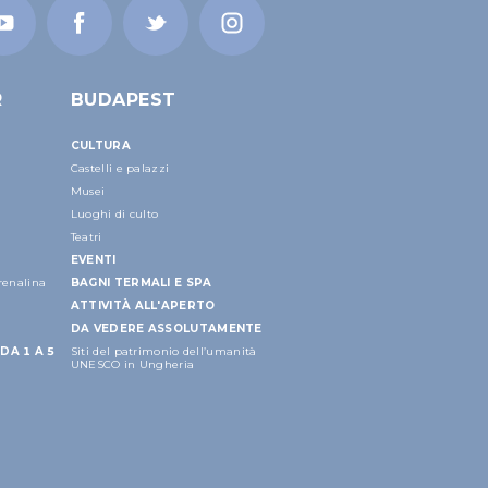
R
BUDAPEST
CULTURA
Castelli e palazzi
Musei
Luoghi di culto
Teatri
EVENTI
drenalina
BAGNI TERMALI E SPA
ATTIVITÀ ALL'APERTO
DA VEDERE ASSOLUTAMENTE
DA 1 A 5
Siti del patrimonio dell’umanità
UNESCO in Ungheria