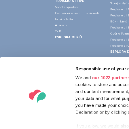
TURISMO ATTIVO
Tokaj e Nyí
Sport acquatici
Regione di 
Escursioni e parchi nazionali
Regione di 
In bicicletta
Bük - Sárvár
A cavallo
Regione di 
Golf
Győr e Pan
ESPLORA DI PIÙ
Regione di 
Regione di 
ESPLORA D
Responsible use of your 
We and
our 1022 partner
cookies to store and acces
and content measurement,
your data and for what pur
you have made your choice
Declaration or by clicking 
If you allow, we would also 