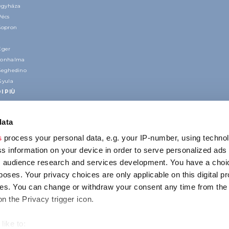
regyháza
Pécs
Sopron
Eger
nonhalma
Seghedino
Gyula
I PIÙ
data
s
process your personal data, e.g. your IP-number, using techno
s information on your device in order to serve personalized ads
 audience research and services development. You have a choi
poses. Your privacy choices are only applicable on this digital p
CONTATTO
s. You can change or withdraw your consent any time from the
1123 Budapest,
on the Privacy trigger icon.
Alkotás utca 19
+36 1 4888 700
like to: