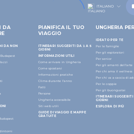
ITALIANO
I DA
PIANIFICA IL TUO
UNGHERIA PE
RE
VIAGGIO
IDEATO PER TE
NI DA NON
ITINERARI SUGGERITI DA 1 A 5
Per le famiglie
GIORNI
Per gli esploratori
a Budapest
INFORMAZIONI UTILI
Per senior
alazzi
Come arrivare in Ungheria
Per gli amanti dell’arte
Come spostarsi
Per chi ama il wellness
Informazioni pratiche
Per chi va a caccia di a
ti
Clima durante l’anno
Per le coppie
Fatti
Per gli buongustai
a
Persone
ITINERARI SUGGERITI 
Ungheria accessibile
GIORNI
ONI
Siti web utili
ESPLORA DI PIÙ
GUIDE DI VIAGGIO E MAPPE
GRATUITE
 Budapest
dintorni