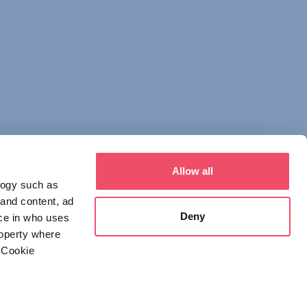
Allow all
logy such as
 and content, ad
Deny
ce in who uses
roperty where
 Cookie