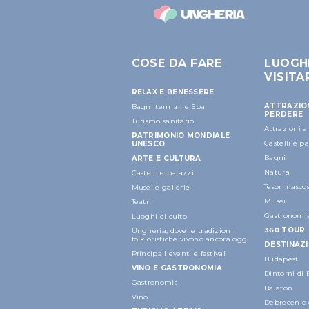
COSE DA FARE
LUOGH
VISITA
RELAX E BENESSERE
ATTRAZIO
Bagni termali e Spa
PERDERE
Turismo sanitario
Attrazioni 
PATRIMONIO MONDIALE
Castelli e p
UNESCO
Bagni
ARTE E CULTURA
Natura
Castelli e palazzi
Tesori nascos
Musei e gallerie
Musei
Teatri
Gastronomi
Luoghi di culto
360 TOUR
Ungheria, dove le tradizioni
folkloristiche vivono ancora oggi
DESTINAZI
Principali eventi e festival
Budapest
VINO E GASTRONOMIA
Dintorni di
Gastronomia
Balaton
Vino
Debrecen e 