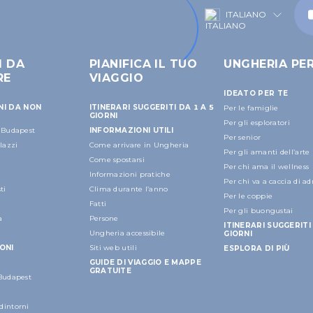
ITALIANO
I DA
PIANIFICA IL TUO
UNGHERIA PE
RE
VIAGGIO
IDEATO PER TE
NI DA NON
ITINERARI SUGGERITI DA 1 A 5
Per le famiglie
GIORNI
Per gli esploratori
a Budapest
INFORMAZIONI UTILI
Per senior
alazzi
Come arrivare in Ungheria
Per gli amanti dell’arte
Come spostarsi
Per chi ama il wellness
Informazioni pratiche
Per chi va a caccia di a
ti
Clima durante l’anno
Per le coppie
Fatti
Per gli buongustai
a
Persone
ITINERARI SUGGERITI 
Ungheria accessibile
GIORNI
ONI
Siti web utili
ESPLORA DI PIÙ
GUIDE DI VIAGGIO E MAPPE
GRATUITE
 Budapest
dintorni