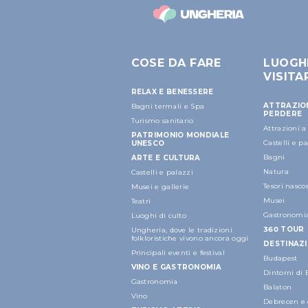
COSE DA FARE
LUOGH
VISITA
RELAX E BENESSERE
ATTRAZIO
Bagni termali e Spa
PERDERE
Turismo sanitario
Attrazioni 
PATRIMONIO MONDIALE
Castelli e p
UNESCO
Bagni
ARTE E CULTURA
Natura
Castelli e palazzi
Tesori nascos
Musei e gallerie
Musei
Teatri
Gastronomi
Luoghi di culto
360 TOUR
Ungheria, dove le tradizioni
folkloristiche vivono ancora oggi
DESTINAZI
Principali eventi e festival
Budapest
VINO E GASTRONOMIA
Dintorni di
Gastronomia
Balaton
Vino
Debrecen e 