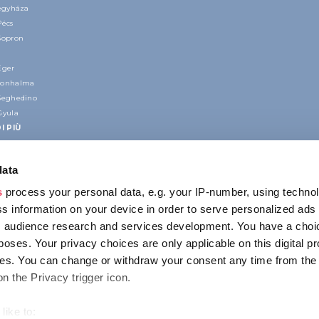
regyháza
Pécs
Sopron
Eger
nonhalma
Seghedino
Gyula
I PIÙ
data
s
process your personal data, e.g. your IP-number, using techno
s information on your device in order to serve personalized ads
 audience research and services development. You have a choi
poses. Your privacy choices are only applicable on this digital p
CONTATTO
s. You can change or withdraw your consent any time from the
1123 Budapest,
on the Privacy trigger icon.
Alkotás utca 19
+36 1 4888 700
like to: