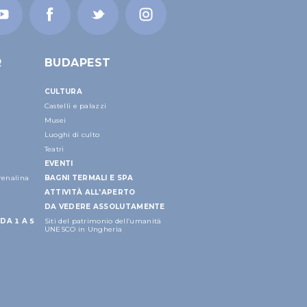
R
BUDAPEST
CULTURA
Castelli e palazzi
Musei
Luoghi di culto
Teatri
EVENTI
drenalina
BAGNI TERMALI E SPA
ATTIVITÀ ALL'APERTO
DA VEDERE ASSOLUTAMENTE
DA 1 A 5
Siti del patrimonio dell’umanità
UNESCO in Ungheria