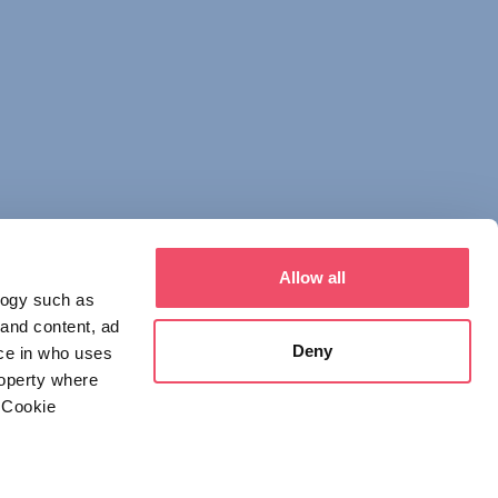
Allow all
logy such as
 and content, ad
Deny
ce in who uses
roperty where
 Cookie