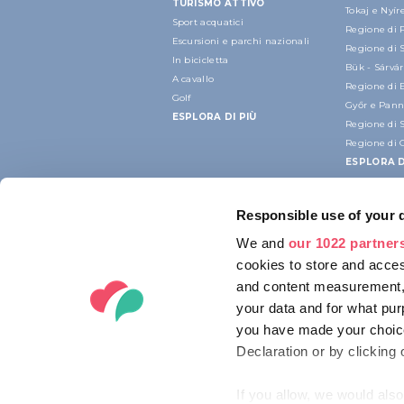
TURISMO ATTIVO
Tokaj e Nyí
Sport acquatici
Regione di 
Escursioni e parchi nazionali
Regione di 
In bicicletta
Bük - Sárvár
A cavallo
Regione di 
Golf
Győr e Pan
ESPLORA DI PIÙ
Regione di 
Regione di 
ESPLORA D
Responsible use of your 
We and
our 1022 partner
cookies to store and acces
and content measurement,
your data and for what pur
you have made your choice
Declaration or by clicking 
If you allow, we would also 