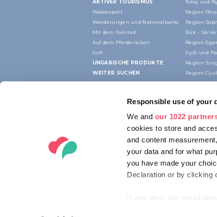
AKTIVER TOURISMUS
Tokaj und N
Wassersport
Region Pécs
Wanderungen und Nationalparks
Region Sop
Mit dem Fahrrad
Bük - Sárvár
Auf dem Pferderücken
Region Ege
Golf
Győr und P
UNGARISCHE PRODUKTE
Region Sze
WEITER SUCHEN
Region Gyu
Responsible use of your 
We and
our 1022 partner
cookies to store and acces
and content measurement,
your data and for what pur
you have made your choice
Declaration or by clicking 
If you allow, we would also 
Collect information ab