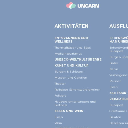
AKTIVITÄTEN
AUSFL
ENTSPANNUNG UND
SEHENSWÜR
WELLNESS
MAN UNBE
Thermalbäder und Spas
Sehenswürd
Budapest
Medizintourismus
Burgen und 
UNESCO-WELTKULTURERBE
Bäder
KUNST UND KULTUR
Natur
Burgen & Schlösser
Verborgene
Museen und Galerien
Museen
Theater
Essen
Religiöse Sehenswürdigkeiten
360 TOUR
Folklore
REISEZIEL
Hauptveranstaltungen und
Festivals
Budapest
ESSEN UND WEIN
Großraum B
Essen
Balaton
Wein
Debrecen 