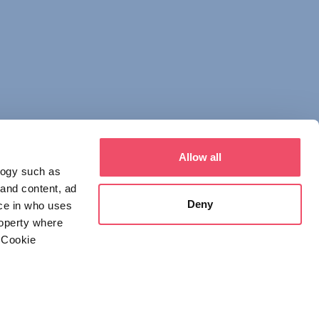
Allow all
logy such as
 and content, ad
Deny
ce in who uses
roperty where
 Cookie
everal meters