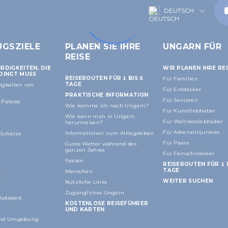
DEUTSCH
UGSZIELE
PLANEN SIE IHRE
UNGARN FÜR
REISE
DIGKEITEN, DIE
WIR PLANEN IHRE RE
DINGT MUSS
REISEROUTEN FÜR 1 BIS 5
Für Familien
TAGE
igkeiten von
Für Entdecker
PRAKTISCHE INFORMATION
Für Senioren
Paläste
Wie komme ich nach Ungarn?
Für Kunstliebhaber
Wie kann man in Ungarn
Für Wellnessliebhaber
herumreisen?
Für Adrenalinjunkies
Informationen zum Alltagsleben
 Schätze
Für Paare
Gutes Wetter während des
ganzen Jahres
Für Feinschmecker
Fakten
REISEROUTEN FÜR 1 B
TAGE
Menschen
E
WEITER SUCHEN
Nützliche Links
Zugängliches Ungarn
udapest
KOSTENLOSE REISEFÜHRER
UND KARTEN
und Umgebung