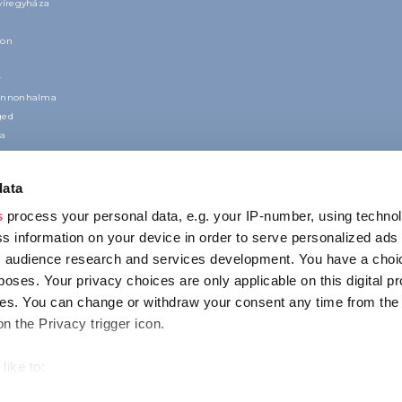
yíregyháza
ron
r
annonhalma
ged
la
data
s
process your personal data, e.g. your IP-number, using techno
s information on your device in order to serve personalized ads
 audience research and services development. You have a choi
poses. Your privacy choices are only applicable on this digital p
KONTAKT
s. You can change or withdraw your consent any time from the
1123 Budapest,
on the Privacy trigger icon.
Alkotás utca 19
+36 1 4888 700
like to:
out your geographical location which can be accurate to within s