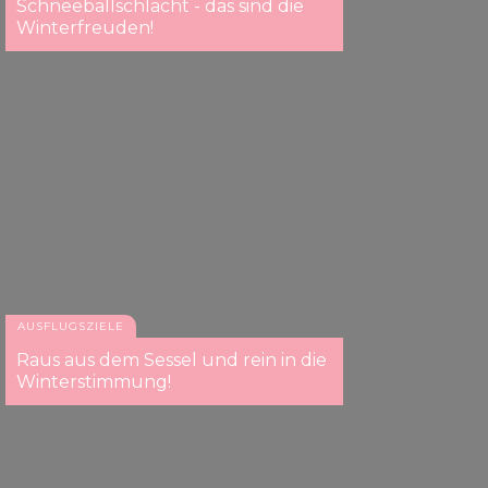
Schneeballschlacht - das sind die
Winterfreuden!
AUSFLUGSZIELE
Raus aus dem Sessel und rein in die
Winterstimmung!