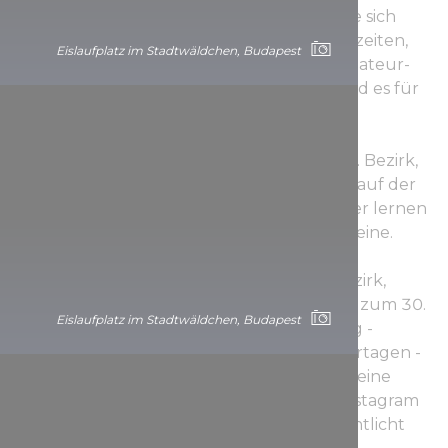
in der Homoktövis Straße 1. Informieren Sie sich
vorher auf der Website über die Öffnungszeiten,
Eislaufplatz im Stadtwäldchen, Budapest
denn es gibt bestimmte Zeitfenster für Amateur-
Eisläufer*innen und in der übrigen Zeit wird es für
Unterricht und Training verwendet.
Die Eisbahn in Kőbánya befindet sich im 10. Bezirk,
in der Ihász Straße 24. Informieren Sie sich auf der
Website über die Öffnungszeiten, denn hier lernen
und trainieren auch Kindergärten und Vereine.
Die Adresse der Eishalle Mátyásföld: 16. Bezirk,
Újszász Straße 47/G. Vom 1. September bis zum 30.
Eislaufplatz im Stadtwäldchen, Budapest
April können hier Amateure jeden Sonntag -
gelegentlich auch an Samstagen und Feiertagen -
Schlittschuh laufen und häufig wird auch eine
Eisdisco veranstaltet. Auf Facebook und Instagram
werden die aktuellen Programme veröffentlicht