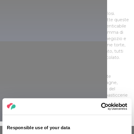
Una vasta gamma di dolci
La cioccolateria Harrer è un vero paradiso per i golosi.
Durante la visita scoprirete come vengono prodotte queste
magiche prelibatezze e parteciperete a un’indimenticabile
degustazione di cioccolato. Se alla fine del programma di
un’ora avete ancora fame, potete acquistare nel negozio e
nella pasticceria un’ampia gamma di prodotti, come torte,
tartufi, bonbon, cioccolatini e tavolette di cioccolato, tutti
disponibili nell’edificio unico del laboratorio di cioccolato.
Se non ne avete ancora abbastanza di dolci, potete
completare qualsiasi pasto con la mousse di castagne,
straordinariamente popolare a Sopron. Il quartiere del
castello e piazza Széchenyi sono pieni di caffè e pasticcerie
una migliore dell’altra che aspettano solo la vostra visita in
città.
Responsible use of your data