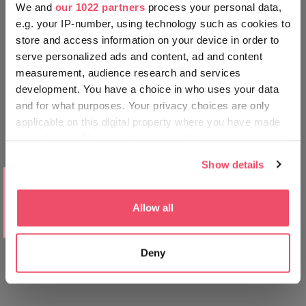
We and
our 1022 partners
process your personal data,
e.g. your IP-number, using technology such as cookies to
VIAGGIA COME UN UNGHERESE
store and access information on your device in order to
serve personalized ads and content, ad and content
measurement, audience research and services
development. You have a choice in who uses your data
and for what purposes. Your privacy choices are only
applicable on this digital property where you have made
your choices. You can change or withdraw your consent
any time from the Cookie Declaration or by clicking on
Show details
the Privacy trigger icon.
LUOGHI DA VISITARE
Programmi per tutto il giorno a
If you allow, we would also like to:
Allow all
Győr: Giardino zoologico e Rába
Collect information about your geographical location
Quelle
which can be accurate to within several meters
Deny
Identify your device by actively scanning it for
specific characteristics (fingerprinting)
Find out more about how your personal data is processed