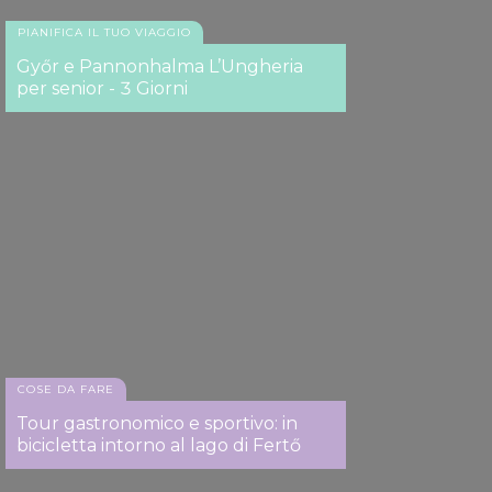
PIANIFICA IL TUO VIAGGIO
Győr e Pannonhalma L’Ungheria
per senior - 3 Giorni
COSE DA FARE
Tour gastronomico e sportivo: in
bicicletta intorno al lago di Fertő