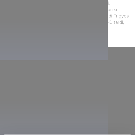
seconda guerra mondiale il Bastione dei pescatori,
gravemente danneggiato, venne restaurato. I lavori si
svolsero sotto la direzione di János Schulek, figlio di Frigyes.
Tuttavia il monumento venne inaugurato molto più tardi,
nel 2003.