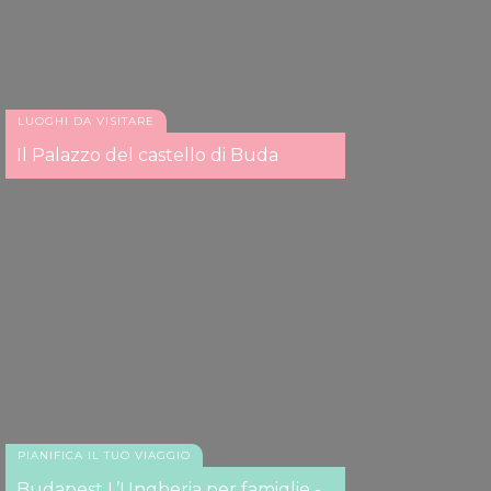
LUOGHI DA VISITARE
Il Palazzo del castello di Buda
PIANIFICA IL TUO VIAGGIO
Budapest L’Ungheria per famiglie -