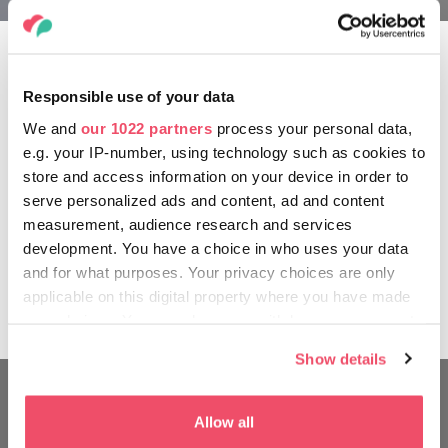
Il fascino di fama mondiale del
Responsible use of your data
panorama
We and
our 1022 partners
process your personal data,
L’edificio, oltre a diventare, nel corso degli anni, una delle
e.g. your IP-number, using technology such as cookies to
attrazioni turistiche più frequentate della città serve da
store and access information on your device in order to
sottofondo per numerosi videoclip: si può vederla ad
serve personalized ads and content, ad and content
esempio nei videoclip di due famose cantanti, Ellie Goulding
measurement, audience research and services
e Selena Gomez. La chiesa di Mattia, luogo
development. You have a choice in who uses your data
dell’incoronazione dei re, si trova solamente a pochi passi
and for what purposes. Your privacy choices are only
dal Bastione dei pescatori. Salendo in totale 197 gradini si
applicable on this digital property where you have made
può arrivare sul terrazzo inferiore della torre.
your choices. You can change or withdraw your consent
any time from the Cookie Declaration or by clicking on
Show details
the Privacy trigger icon.
If you allow, we would also like to:
Allow all
VIAGGIA COME UN UNGHERESE
Collect information about your geographical location