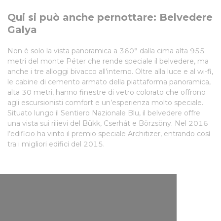
Qui si può anche pernottare: Belvedere
Galya
Non è solo la vista panoramica a 360° dalla cima alta 955
metri del monte Péter che rende speciale il belvedere, ma
anche i tre alloggi bivacco all’interno. Oltre alla luce e al wi-fi,
le cabine di cemento armato della piattaforma panoramica,
alta 30 metri, hanno finestre di vetro colorato che offrono
agli escursionisti comfort e un’esperienza molto speciale.
Situato lungo il Sentiero Nazionale Blu, il belvedere offre
una vista sui rilievi del Bükk, Cserhát e Börzsöny. Nel 2016
l’edificio ha vinto il premio speciale Architizer, entrando così
tra i migliori edifici del 2015.