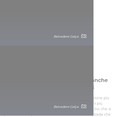
Belvedere Galya
Il panorama per cui andremmo anche
in capo al mondo: Prédikálószék
La più bella vista dell’Ansa del Danubio, la destinazione più
frequentata del Pilis e senza dubbio uno dei luoghi più
Belvedere Galya
rilassanti di tutta l’Ungheria. Questi sono gli aggettivi che si
possono usare per descrivere Prédikálószék e la strada che