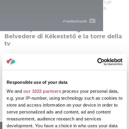
visita, tra cui la grotta Odvas, lunga 30 metri e con un
ingresso alto 3,5 metri, a cui si accede liberamente.
Prédikálószék
La cima più alta dell’Ungheria:
Belvedere di Kékestető e la torre della
tv
Nel Mátra il percorso verso la cima più alta del paese, la
cima Kékes di 1014 m, passa tra felci e ruscelli. La torre
televisiva di Kékestető sulla cima della montagna fu
inaugurata nel 1981, e la torre alta 180 metri offre ancora
oggi una magnifica vista, con i monti Tatra visibili nelle
Responsible use of your data
giornate limpide. In inverno Kékestető è un paradiso
We and
our 1022 partners
process your personal data,
sciistico, mentre il resto dell'anno la zona è popolata da
e.g. your IP-number, using technology such as cookies to
escursionisti. Kékes, con la sua aria fantastica, è stata
ufficialmente dichiarata stazione climatica dal 1963.
store and access information on your device in order to
serve personalized ads and content, ad and content
measurement, audience research and services
development. You have a choice in who uses your data