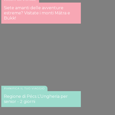
Siete amanti delle avventure
estreme? Visitate i monti Mátra e
Bükk!
PIANIFICA IL TUO VIAGGIO
Regione di Pécs L’Ungheria per
senior - 2 giorni