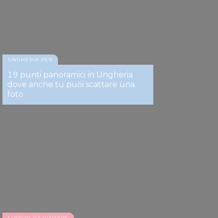
UNGHERIA PER
19 punti panoramici in Ungheria
dove anche tu puoi scattare una
foto
LUOGHI DA VISITARE