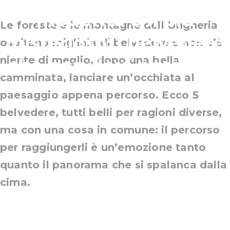
moderno e il più
Le foreste e le montagne dell’Ungheria
misterioso: i belvedere
ospitano migliaia di belvedere e non c’è
niente di meglio, dopo una bella
che non devi perderti!
camminata, lanciare un’occhiata al
paesaggio appena percorso. Ecco 5
belvedere, tutti belli per ragioni diverse,
ma con una cosa in comune: il percorso
per raggiungerli è un’emozione tanto
quanto il panorama che si spalanca dalla
cima.