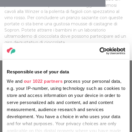
peccato andar via di qui senza aver assaggiato i famosi
cavoli alla Winzer o la polenta di fagioli con spezzatino al
vino rosso. Per concludere un pranzo saziante con queste
portate ci sta bene una gustosa mousse di castagne di
Sopron. Potete attrarre i bambini in un laboratorio
ultramoderno di cioccolata dove possono partecipare ad un
giro degustativo di cioccolata.
Responsible use of your data
VIAGGIA COME UN UNGHERESE
We and
our 1022 partners
process your personal data,
e.g. your IP-number, using technology such as cookies to
store and access information on your device in order to
serve personalized ads and content, ad and content
measurement, audience research and services
development. You have a choice in who uses your data
and for what purposes. Your privacy choices are only
applicable on this digital property where you have made