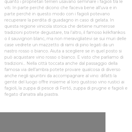
quanto i proprietari terrieri usavano seminare i fagioli tra le
viti. In parte perché dicono che faceva bene all’uva e in
parte perché in questo modo con i fagioli potevano
recuperare la perdita di guadagno in caso di gelata. In
questa regione vinicola storica che detiene numerose
tradizioni potrete degustare, tra l’altro, il famoso kékfrankos
o il sauvignon blanc, ma non meravigliatevi se sui muri delle
case vedrete un mazzetto di rami di pino legati da un
nastro rosso o bianco. Aiuta a scegliere se in quel posto si
può acquistare vino rosso o bianco. E visto che parliamo di
tradizioni... Nella città toccata anche dal passaggio della
famosa via dell’ambra potete provare qualcosa di diverso
anche negli spuntini da accompagnare al vino: difatti la
gente del luogo offre insieme al loro gustoso vino rustici ai
fagioli, la zuppa di pesce di Fertő, zuppa di prugne e fagioli e
fegato d’anatra alla piastra.