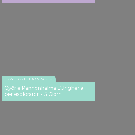
of their services.
PIANIFICA IL TUO VIAGGIO
Győr e Pannonhalma L’Ungheria
per esploratori - 5 Giorni