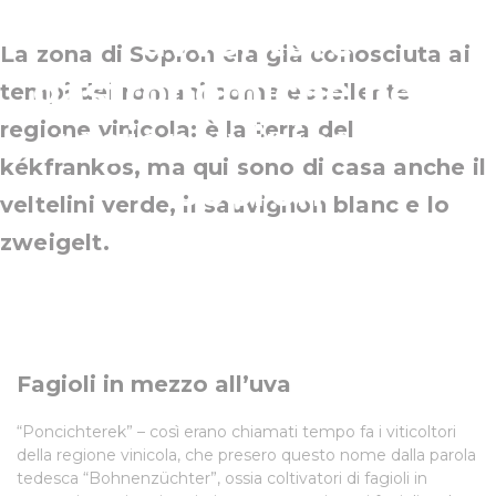
avventure
La zona di Sopron era già conosciuta ai
gastronomiche nella
tempi dei romani come eccellente
regione vinicola: è la terra del
regione vinicola di
kékfrankos, ma qui sono di casa anche il
Sopron
veltelini verde, il sauvignon blanc e lo
zweigelt.
Fagioli in mezzo all’uva
“Poncichterek” – così erano chiamati tempo fa i viticoltori
della regione vinicola, che presero questo nome dalla parola
tedesca “Bohnenzüchter”, ossia coltivatori di fagioli in