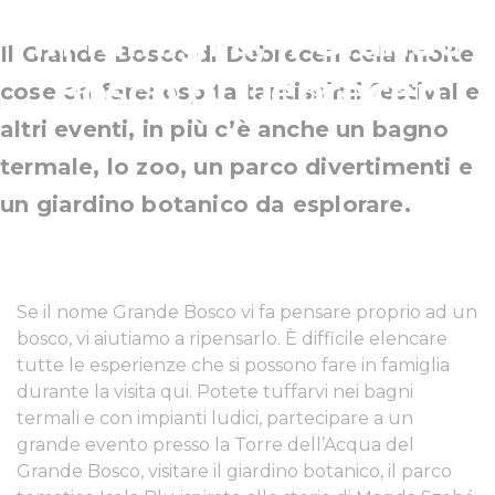
in famiglia, il Grande
Il Grande Bosco di Debrecen cela molte
Bosco di Debrecen
cose da fare: ospita tantissimi festival e
altri eventi, in più c’è anche un bagno
termale, lo zoo, un parco divertimenti e
un giardino botanico da esplorare.
Se il nome Grande Bosco vi fa pensare proprio ad un
bosco, vi aiutiamo a ripensarlo. È difficile elencare
tutte le esperienze che si possono fare in famiglia
durante la visita qui. Potete tuffarvi nei bagni
termali e con impianti ludici, partecipare a un
grande evento presso la Torre dell’Acqua del
Grande Bosco, visitare il giardino botanico, il parco