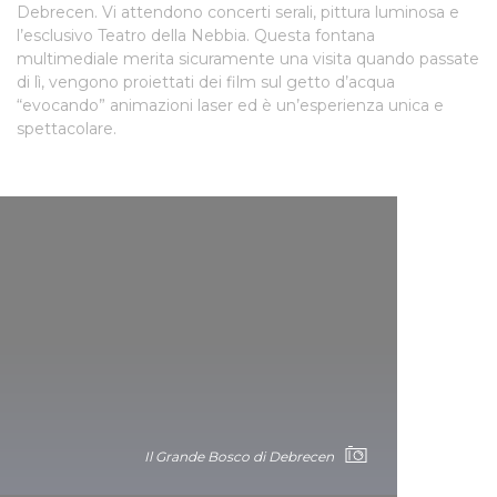
Debrecen. Vi attendono concerti serali, pittura luminosa e
l’esclusivo Teatro della Nebbia. Questa fontana
multimediale merita sicuramente una visita quando passate
di lì, vengono proiettati dei film sul getto d’acqua
“evocando” animazioni laser ed è un’esperienza unica e
spettacolare.
Il Grande Bosco di Debrecen