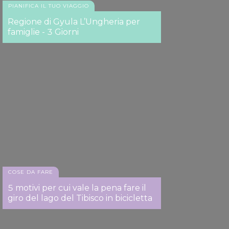
PIANIFICA IL TUO VIAGGIO
Regione di Gyula L’Ungheria per
famiglie - 3 Giorni
COSE DA FARE
5 motivi per cui vale la pena fare il
giro del lago del Tibisco in bicicletta