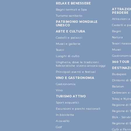
RELAX E BENESSERE
ATTRAZIO
Bagni termali e Spa
PERDERE
Turismo sanitario
Attrazioni 
PATRIMONIO MONDIALE
Castelli e p
UNESCO
Bagni
ARTE E CULTURA
Natura
Castelli e palazzi
Tesori nascos
Musei e gallerie
Musei
Teatri
Gastronomi
Luoghi di culto
360 TOUR
Ungheria, dove le tradizioni
folkloristiche vivono ancora oggi
DESTINAZI
Principali eventi e festival
Budapest
VINO E GASTRONOMIA
Dintorni di
Gastronomia
Balaton
Vino
Debrecen e 
TURISMO ATTIVO
Tokaj e Nyí
Sport acquatici
Regione di 
Escursioni e parchi nazionali
Regione di 
In bicicletta
Bük - Sárvár
A cavallo
Regione di 
Golf
Győr e Pan