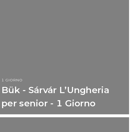
1 GIORNO
Bük - Sárvár L’Ungheria
per senior - 1 Giorno