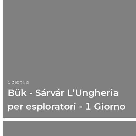
1 GIORNO
Bük - Sárvár L’Ungheria
per esploratori - 1 Giorno