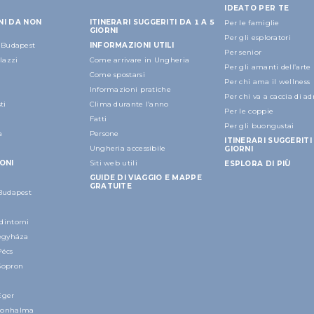
IDEATO PER TE
NI DA NON
ITINERARI SUGGERITI DA 1 A 5
Per le famiglie
GIORNI
Per gli esploratori
a Budapest
INFORMAZIONI UTILI
Per senior
alazzi
Come arrivare in Ungheria
Per gli amanti dell’arte
Come spostarsi
Per chi ama il wellness
Informazioni pratiche
Per chi va a caccia di a
ti
Clima durante l’anno
Per le coppie
Fatti
Per gli buongustai
a
Persone
ITINERARI SUGGERITI 
Ungheria accessibile
GIORNI
ONI
Siti web utili
ESPLORA DI PIÙ
GUIDE DI VIAGGIO E MAPPE
GRATUITE
 Budapest
dintorni
regyháza
Pécs
Sopron
Eger
nonhalma