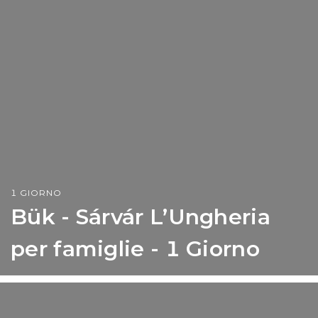
1 GIORNO
Bük - Sárvár L’Ungheria
per famiglie - 1 Giorno