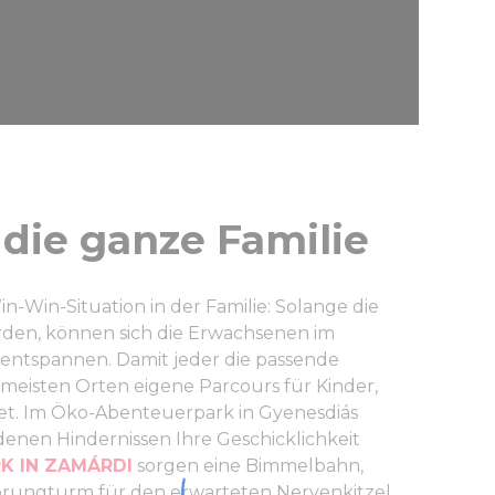
 die ganze Familie
-Win-Situation in der Familie: Solange die
rden, können sich die Erwachsenen im
e entspannen. Damit jeder die passende
meisten Orten eigene Parcours für Kinder,
et. Im Öko-Abenteuerpark in Gyenesdiás
denen Hindernissen Ihre Geschicklichkeit
K IN ZAMÁRDI
sorgen eine Bimmelbahn,
rungturm für den erwarteten Nervenkitzel.