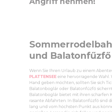
Angriff nehmen!
Sommerrodelbahn
und Balatonfűzfő
Wenn Sie Ihren Urlaub zu einem Abenteu
PLATTENSEE
eine hervorragende Wahl. 
Hand geben möchten, sollten Sie sich Ti
Balatonboglár oder Balatonfűzfő sicher
Balatonboglár bietet mit ihren scharf
rasante Abfahrten. In Balatonfűzfő sind 
lang und vom höchsten Punkt aus könne