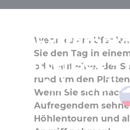
Abenteue
Extrempr
Wenn es am Ufer lan
Sie den Tag in einem
Plattensee – 
oder auf einer der
rund um den Platten
Adrenalin
Wenn Sie sich nach 
Aufregendem sehnen
Höhlentouren und al