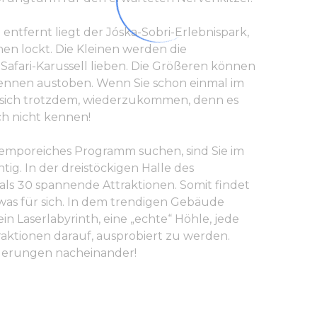
ntfernt liegt der Jóska-Sobri-Erlebnispark,
en lockt. Die Kleinen werden die
Safari-Karussell lieben. Die Größeren können
Rennen austoben. Wenn Sie schon einmal im
s sich trotzdem, wiederzukommen, denn es
ch nicht kennen!
emporeiches Programm suchen, sind Sie im
tig. In der dreistöckigen Halle des
als 30 spannende Attraktionen. Somit findet
was für sich. In dem trendigen Gebäude
n Laserlabyrinth, eine „echte“ Höhle, jede
aktionen darauf, ausprobiert zu werden.
rderungen nacheinander!