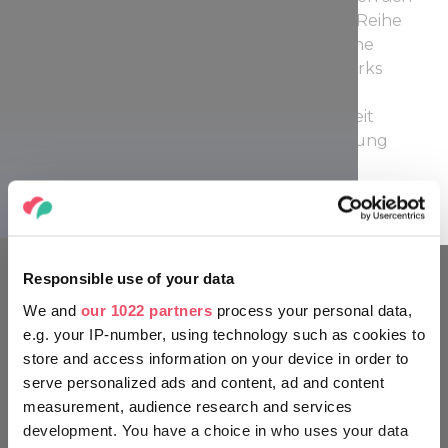
die Sumpfgebiete rasch und schufen eine Reihe
neuer geschützter Lebensräume. Der kleine
Plattensee ist seit 1997 Teil des Nationalparks
Balaton-Oberland und daher nur mit
professioneller Leitung für die Öffentlichkeit
zugänglich. Einzelreisende, die keine Führung
benötigen, können die Insel Kányavári, das
Büffelreservat in Kápolnapuszta und das Volkshaus
Die Insel Kányavári
in Vörs erkunden.
Responsible use of your data
KENNEN SIE SICH AUS WIE EIN
We and
our 1022 partners
process your personal data,
e.g. your IP-number, using technology such as cookies to
UNGAR
store and access information on your device in order to
serve personalized ads and content, ad and content
measurement, audience research and services
development. You have a choice in who uses your data