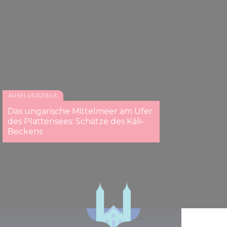
AUSFLUGSZIELE
Das Büffelreservat in Kápolnapuszta
Das ungarische Mittelmeer am Ufer
des Plattensees: Schätze des Káli-
Beckens