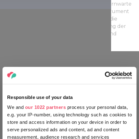
Teleskop sehen, dass in der Kuppel der Sternwarte
untergebracht ist. Das Teleskop ist ein Instrument
für die Astrofotografie, wird aber auch für die
visuelle und wissenschaftliche Beobachtung der
Himmelskörper unseres Sonnensystems und
anderer Sterne verwendet.
KENNEN SIE SICH AUS WIE EIN
UNGAR
Responsible use of your data
We and
our 1022 partners
process your personal data,
e.g. your IP-number, using technology such as cookies to
store and access information on your device in order to
serve personalized ads and content, ad and content
measurement, audience research and services