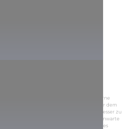
Vom Gebäude aus lassen sich auch die Sterne
beobachten, denn es steht 635 Meter über dem
Meeresspiegel, sodass die Sterne hier viel besser zu
sehen sind, als in der Tiefebene. In der Sternwarte
Bükk könnt ihr auch ein außergewöhnliches