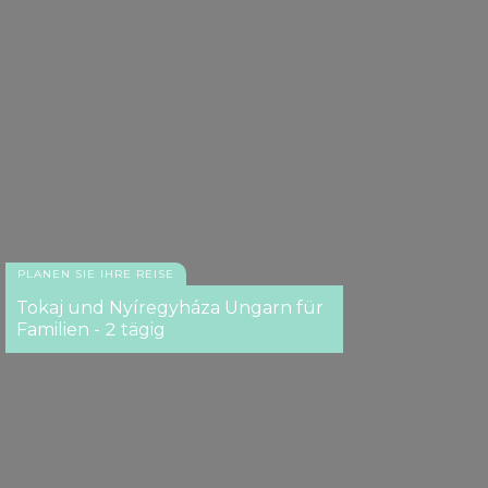
our social media, advertising and analytics partners who
may combine it with other information that you’ve
provided to them or that they’ve collected from your use
of their services.
PLANEN SIE IHRE REISE
Tokaj und Nyíregyháza Ungarn für
Familien - 2 tägig