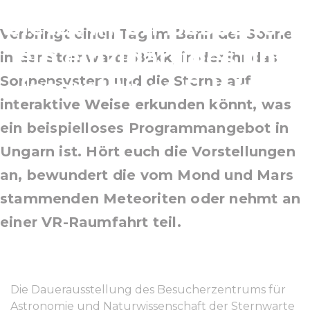
bietet ihren Besuchern
Verbringt einen Tag im Bann der Sonne
ein einzigartiges und
in der Sternwarte Bükk, in der ihr das
Sonnensystem und die Sterne auf
interaktives Erlebnis
interaktive Weise erkunden könnt, was
ein beispielloses Programmangebot in
Ungarn ist. Hört euch die Vorstellungen
an, bewundert die vom Mond und Mars
stammenden Meteoriten oder nehmt an
einer VR-Raumfahrt teil.
Die Dauerausstellung des Besucherzentrums für
Astronomie und Naturwissenschaft der Sternwarte