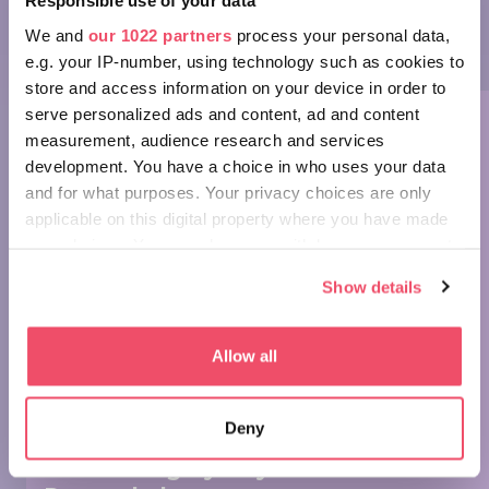
Responsible use of your data
part 12, in which we show you the stunning Archabbey in
We and
our 1022 partners
process your personal data,
Pannonhalma.
e.g. your IP-number, using technology such as cookies to
store and access information on your device in order to
serve personalized ads and content, ad and content
measurement, audience research and services
development. You have a choice in who uses your data
and for what purposes. Your privacy choices are only
applicable on this digital property where you have made
your choices. You can change or withdraw your consent
Wonders of Hungary:
any time from the Cookie Declaration or by clicking on
Pannonhalma Archabbey
Show details
the Privacy trigger icon.
If you allow, we would also like to:
Allow all
Collect information about your geographical location
which can be accurate to within several meters
Deny
Identify your device by actively scanning it for
specific characteristics (fingerprinting)
WOW Hungary - Győr and
Find out more about how your personal data is processed