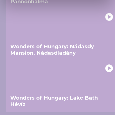
Pannonhalma
and set your preferences in the
details section
.
We use cookies to personalise content and ads, to
provide social media features and to analyse our traffic.
We also share information about your use of our site with
our social media, advertising and analytics partners who
may combine it with other information that you’ve
Wonders of Hungary: Nádasdy
provided to them or that they’ve collected from your use
Mansion, Nádasdladány
of their services.
Wonders of Hungary: Lake Bath
Hévíz