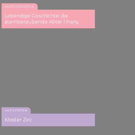
AUSFLUGSZIELE
Lebendige Geschichte: die
atemberaubende Abtei Tihany
AKTIVITÄTEN
Kloster Zirc