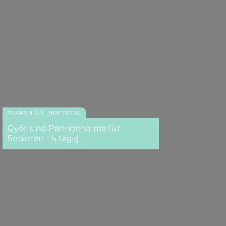
PLANEN SIE IHRE REISE
Győr und Pannonhalma für
Senioren - 5 tägig