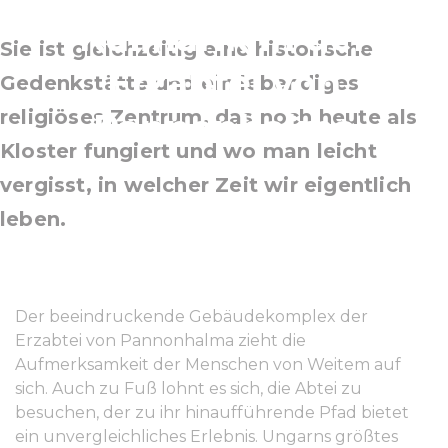
Kulinarik in der
Sie ist gleichzeitig eine historische
Erzabtei von
Gedenkstätte und ein lebendiges
religiöses Zentrum, das noch heute als
Pannonhalma
Kloster fungiert und wo man leicht
vergisst, in welcher Zeit wir eigentlich
leben.
Der beeindruckende Gebäudekomplex der
Erzabtei von Pannonhalma zieht die
Aufmerksamkeit der Menschen von Weitem auf
sich. Auch zu Fuß lohnt es sich, die Abtei zu
besuchen, der zu ihr hinaufführende Pfad bietet
ein unvergleichliches Erlebnis. Ungarns größtes