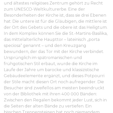
und ältestes religiöses Zentrum gehört zu Recht
zum UNESCO-Weltkulturerbe. Eine der
Besonderheiten der Kirche ist, dass sie drei Ebenen
hat: Die untere ist für die Gläubigen, die mittlere ist
der Ort des Gebets und die obere ist das Heiligtum.
In dem Komplex können Sie die St.-Martins-Basilika,
das mittelalterliche Haupttor – lateinisch „porta
speciosa“ genannt – und den Kreuzgang
bewundern, der das Tor mit der Kirche verbindet.
Ursprünglich im spätromanischen und
frühgotischen Stil erbaut, wurde die Kirche im
Laufe der Jahre um barocke und klassizistische
Gebäudeelemente ergänzt, und dieses Potpourri
der Stile macht diesen Ort noch aufregender. Die
Besucher sind zweifellos am meisten beeindruckt
von der Bibliothek mit ihren 400 000 Bänden:
Zwischen den Regalen bekommt jeder Lust, sich in
die Seiten der alten Bände zu vertiefen. Ein
bisschen Treppensteigen hat noch niemandem