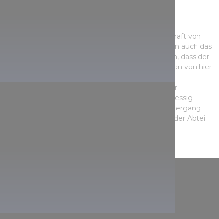
Gastronomie und Arboretum
In der Benediktiner-Erzabtei lebt eine Gemeinschaft von
etwa 40 Mönchen, die neben dem Glaubensleben auch das
Gymnasium mit Internat führen und dafür sorgen, dass der
Besucher nicht ohne gastronomische Spezialitäten von hier
abreist. Hier gibt es auch ein Weingut und einen
Heilpflanzengarten, wo die berühmten Weine der
Abteikirche sowie Lavendelsirup und Kräuterweinessig
hergestellt werden. Sie können einen tollen Spaziergang
zwischen den riesigen Bäumen des Arboretums der Abtei
machen, ein absolutes Muss!