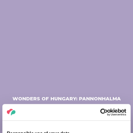
WONDERS OF HUNGARY: PANNONHALMA
ARCHABBEY
We have launched a mini-series entitled Wonders of
Hungary, occasionally presenting our country's beautiful
treasures in about a minute to inspire you. Welcome to