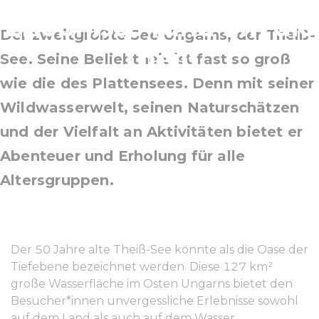
Erlebnisse rund um die
Der zweitgrößte See Ungarns, der Theiß-
Theiß
See. Seine Beliebtheit ist fast so groß
wie die des Plattensees. Denn mit seiner
Wildwasserwelt, seinen Naturschätzen
und der Vielfalt an Aktivitäten bietet er
Abenteuer und Erholung für alle
Altersgruppen.
Der 50 Jahre alte Theiß-See könnte als die Oase der
Tiefebene bezeichnet werden. Diese 127 km²
große Wasserfläche im Osten Ungarns bietet den
Besucher*innen unvergessliche Erlebnisse sowohl
auf dem Land als auch auf dem Wasser.