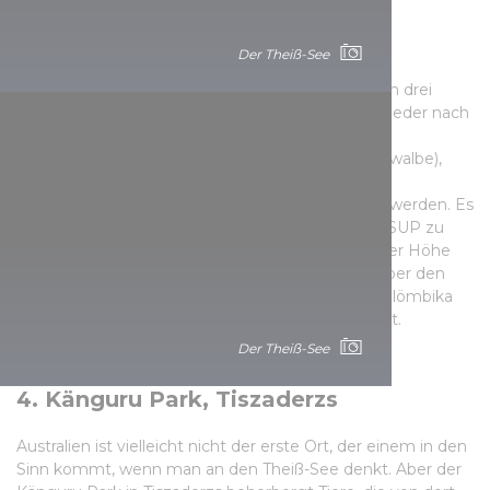
3. Der Theiß-See aus der
Vogelperspektive
Der Theiß-See
Die herrliche Aussicht auf den Theiß-See kann von drei
Aussichtspunkten genossen werden, von denen jeder nach
einer einheimischen Vogelart benannt ist. Die
Aussichtspunkte Fattyúszerkő (Weißbart-Seeschwalbe),
Küszvágó csér (Flussschwalbe) und Bölömbika
(Rohrdommel) können vom Wasser aus erreicht werden. Es
lohnt sich also, ein Motorboot, ein Kanu oder ein SUP zu
nehmen, denn aus der Vogelperspektive, aus einer Höhe
von 9 Metern, kann man die herrliche Aussicht über den
Theiß-See genießen. Im Jahr 2021 wurde der Bölömbika
außerdem zum Aussichtspunkt des Jahres gekürt.
Der Theiß-See
4. Känguru Park, Tiszaderzs
Australien ist vielleicht nicht der erste Ort, der einem in den
Sinn kommt, wenn man an den Theiß-See denkt. Aber der