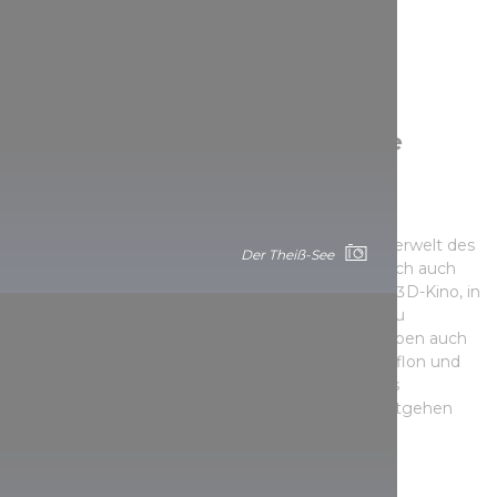
2. Interaktive Programme für die
Kleinen und Großen. Theiß-See
Ökozentrum
Das Ökozentrum präsentiert die Natur und die Tierwelt des
Der Theiß-See
Theiß-Sees auf interaktive Weise. Hier befindet sich auch
das größte Süßwasseraquarium Europas und ein 3D-Kino, in
dem man den Wandel des Sees von Jahreszeit zu
Jahreszeit mitverfolgen kann. Im Ökozentrum leben auch
autochthone Tierarten wie der Rotfuchs, das Mufflon und
das Reh. Das Ökozentrum bietet ein spannendes
Programm für Jung und Alt, das Sie sich nicht entgehen
lassen sollten!