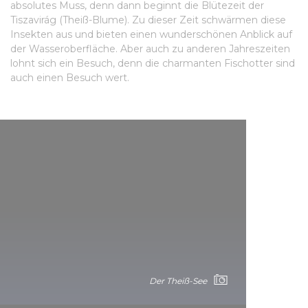
absolutes Muss, denn dann beginnt die Blütezeit der
Tiszavirág (Theiß-Blume). Zu dieser Zeit schwärmen diese
Insekten aus und bieten einen wunderschönen Anblick auf
der Wasseroberfläche. Aber auch zu anderen Jahreszeiten
lohnt sich ein Besuch, denn die charmanten Fischotter sind
auch einen Besuch wert.
Der Theiß-See