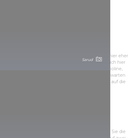
provided to them or that they’ve collected from your use
of their services.
6. Kein Platz für Langeweile am
KalandPart (AbenteuerUfer)
In Sarud wurde ein besonderer Erlebnis- und
Abenteuerpark errichtet. Der Theiß-See erinnert hier eher
Sarud
an einen Sandstrand am Meer, zudem befindet sich hier
der größte Wasserspielplatz Mitteleuropas. Trampoline,
Rutschen und tausend Formen des Vergnügens warten
sowohl auf die abenteuerlustigen Kinder als auch auf die
Erwachsenen.
7. Radfahren - gewürzt mit
kulinarischen Köstlichkeiten
Wenn Sie kein Fan von Wassersport sind, können Sie die