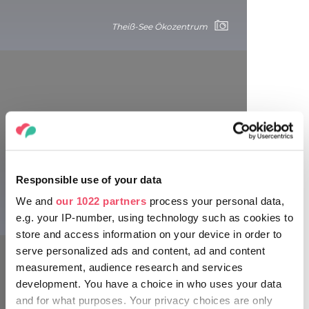
Theiß-See Ökozentrum
5. Ungestörte Entspannung auf der
Álompart (Traumufer)
Responsible use of your data
Obwohl der Theiß-See für seine unberührte Naturlandschaft
We and
our 1022 partners
process your personal data,
bekannt ist, erwarten die Besucher*innen auch gut
Theiß-See Ökozentrum
e.g. your IP-number, using technology such as cookies to
ausgebaute Strände von natürlicher Schönheit. Der
vielleicht stimmungsvollste von allen ist der Álompart in
store and access information on your device in order to
Tiszanána-Dinnyéshát. Wie der Name schon sagt, ist der
serve personalized ads and content, ad and content
Strand dank seiner grünen Umgebung und des
measurement, audience research and services
himmelblauen Wassers von einer seltenen Ruhe geprägt.
development. You have a choice in who uses your data
Die Region bietet auch zahlreiche Möglichkeiten für eine
and for what purposes. Your privacy choices are only
aktive Freizeitgestaltung. Man kann sie mit dem Tretboot,