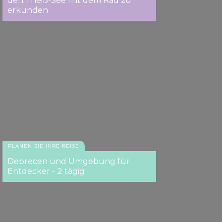
den Theiß-See mit dem Rad zu
erkunden
PLANEN SIE IHRE REISE
Debrecen und Umgebung für
Entdecker - 2 tägig