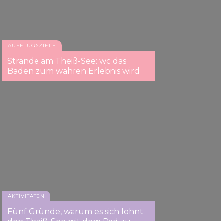
AUSFLUGSZIELE
Strände am Theiß-See: wo das
Baden zum wahren Erlebnis wird
AKTIVITÄTEN
Fünf Gründe, warum es sich lohnt