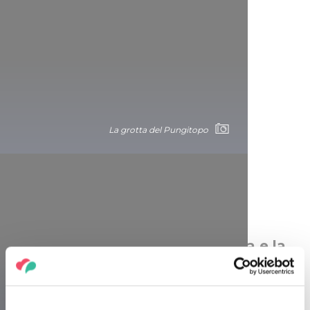
La grotta del Pungitopo
Uniche al mondo: La Grotta Anna e la
Grotta Santo Stefano
Denti di mammut e gola della suocera: anche alle singolari
forme e alle splendide formazioni di stalattiti della grotta