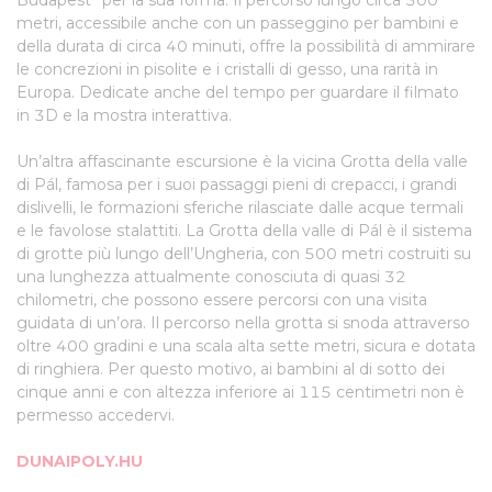
Budapest” per la sua forma. Il percorso lungo circa 300
metri, accessibile anche con un passeggino per bambini e
della durata di circa 40 minuti, offre la possibilità di ammirare
le concrezioni in pisolite e i cristalli di gesso, una rarità in
Europa. Dedicate anche del tempo per guardare il filmato
in 3D e la mostra interattiva.
Un’altra affascinante escursione è la vicina Grotta della valle
di Pál, famosa per i suoi passaggi pieni di crepacci, i grandi
dislivelli, le formazioni sferiche rilasciate dalle acque termali
e le favolose stalattiti. La Grotta della valle di Pál è il sistema
di grotte più lungo dell’Ungheria, con 500 metri costruiti su
una lunghezza attualmente conosciuta di quasi 32
chilometri, che possono essere percorsi con una visita
guidata di un’ora. Il percorso nella grotta si snoda attraverso
oltre 400 gradini e una scala alta sette metri, sicura e dotata
di ringhiera. Per questo motivo, ai bambini al di sotto dei
cinque anni e con altezza inferiore ai 115 centimetri non è
permesso accedervi.
DUNAIPOLY.HU