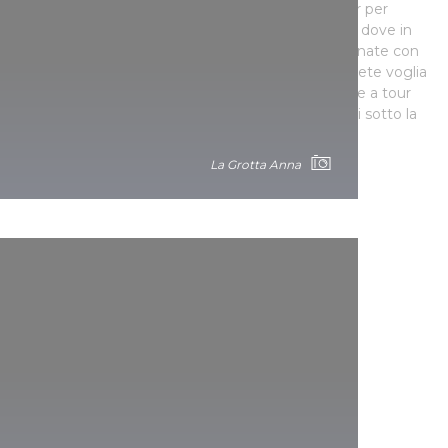
Slovacchia. Il Parco Nazionale offre numerosi tour per
esplorare il sistema di grotte lungo 25 chilometri, dove in
abiti da passeggio si può passare tra sezioni illuminate con
passerelle di cemento e tratti con scale, ma se avete voglia
di affrontare una sfida più seria, potete partecipare a tour
avventurosi con torce frontali e tute impermeabili sotto la
guida di uno speleologo professionista.
La Grotta Anna
ANP.HU