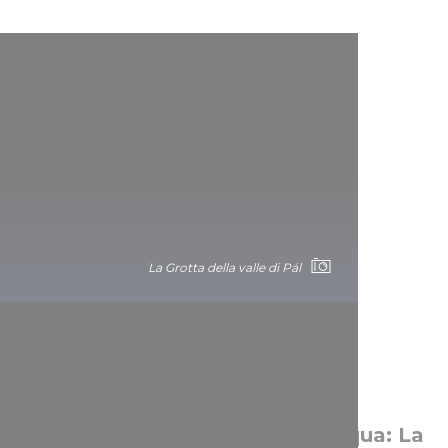
La Grotta della valle di Pál
L’opera di milioni di gocce d’acqua: La