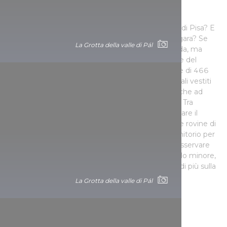
grotta di Abaliget
Sapevate che anche qui esiste la torre pendente di Pisa? E
che anche in Ungheria ci sono le cascate del Niagara? Se
La Grotta della valle di Pál
non proprio in superficie, come in Italia e in Canada, ma
almeno sottoterra. Una delle attrazioni più famose del
Mecsek, la Grotta di Abaliget, il cui ramo principale di 466
metri si può percorrere comodamente con normali vestiti
da passeggio, ha delle formazioni così particolari che ad
alcune di esse sono stati addirittura dati dei nomi. Tra
queste, oltre alle due già citate, sono da menzionare il
Pozzo di Flórián, il Calvario, la Testa di elefante o le rovine di
Cartagine. La grotta è anche un importante dormitorio per
pipistrelli, dove nel periodo invernale si possono osservare
centinaia di piccoli e grandi pipistrelli ferro di cavallo minore,
mentre nel Museo dei pipistrelli potrete saperne di più sulla
vita dei chirotteri.
La Grotta della valle di Pál
ABALIGETIBARLANG.HU