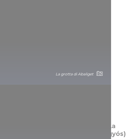
La Grotta del monte Szemlő
La grotta di Abaliget
Soltanto con la torcia frontale: La
grotta del Pungitopo (Csodabogyós)
La Grotta del monte Szemlő