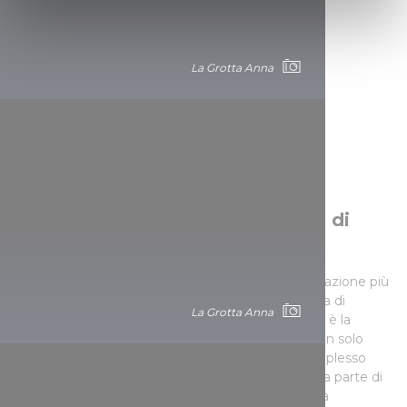
Find out more about how your personal data is processed
and set your preferences in the
details section
.
La Grotta Anna
We use cookies to personalise content and ads, to
provide social media features and to analyse our traffic.
We also share information about your use of our site with
our social media, advertising and analytics partners who
may combine it with other information that you’ve
provided to them or that they’ve collected from your use
of their services.
La più grande: La grotta Baradla di
Aggtelek
In quanto patrimonio dell’umanità UNESCO, l’attrazione più
famosa del sistema carsico di Aggtelek è la grotta di
La Grotta Anna
Baradla, che si trova sotto Aggtelek e Jósvafő, ed è la
grotta più visitata, più lunga e più spettacolare non solo
della regione ma anche di tutta l’Ungheria. Il complesso
sistema di grotte non conosce confini, per cui una parte di
esse, la grotta Domica, può essere raggiunta dalla