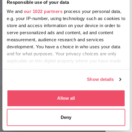
Responsible use of your data
La grotta del Pungitopo
Santo Stefano a Lillafüred sono stati dati nomi suggestivi e
fantasiosi. La visita guidata dura circa 30 minuti, il tratto è
We and
our 1022 partners
process your personal data,
lungo 170 metri.
e.g. your IP-number, using technology such as cookies to
store and access information on your device in order to
L’ingresso della grotta Anna, una delle poche al mondo nel
serve personalized ads and content, ad and content
suo genere, si trova vicino alla cascata di Lillafüred e si è
measurement, audience research and services
formata nel tufo calcareo della sorgente del torrente
development. You have a choice in who uses your data
Szinva. Lungo i 208 metri della grotta si possono ammirare
and for what purposes. Your privacy choices are only
formazioni calcaree e vari fossili vegetali.
applicable on this digital property where you have made
BNPI.HU
your choices. You can change or withdraw your consent
any time from the Cookie Declaration or by clicking on
Show details
the Privacy trigger icon.
La grotta del Pungitopo
If you allow, we would also like to:
Allow all
Collect information about your geographical location
which can be accurate to within several meters
Deny
Identify your device by actively scanning it for
specific characteristics (fingerprinting)