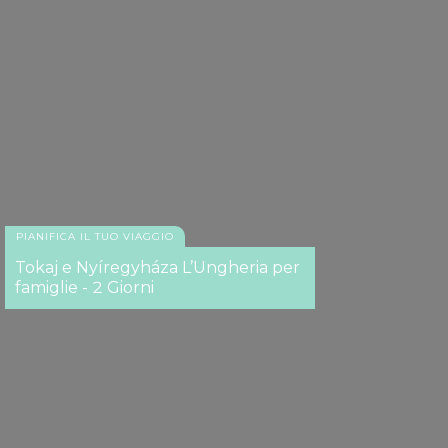
PIANIFICA IL TUO VIAGGIO
Tokaj e Nyíregyháza L’Ungheria per
famiglie - 2 Giorni