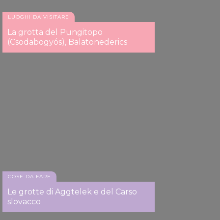
LUOGHI DA VISITARE
La grotta del Pungitopo
(Csodabogyós), Balatonederics
La più grande: La grotta Baradla di Aggtelek
COSE DA FARE
Le grotte di Aggtelek e del Carso
slovacco