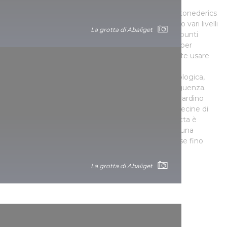
Se volete esplorare la grotta sull’altopiano di Balatonederics
preparatevi a una vera avventura! Anche se ci sono vari livelli
La grotta di Abaliget
di difficoltà tra cui scegliere, è certo che in alcuni punti
dovrete strisciare a quattro zampe o sulla pancia per
superare gli stretti passaggi, altrove invece dovrete usare
scale, corde e puntelli per aiutarvi nel percorso.
Naturalmente vi verrà fornita l’attrezzatura speleologica,
quindi scegliete il vostro abbigliamento di conseguenza.
Forse la più bella di tutte le sale sotterranee è il Giardino
pensile, dove migliaia di stalattiti fiancheggiano decine di
colonne di stalagmiti alte come un uomo. La grotta è
accessibile solo a piedi, quindi l’avventura include una
La Grotta del monte Szemlő
passeggiata di 40 minuti nel bosco, dal punto base fino
all’ingresso della grotta.
La grotta di Abaliget
CSODABOGYOS.HU