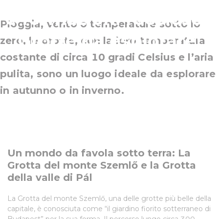
e formazioni rocciose -
Pioggia, vento o temperature sotto lo
Grotte da esplorare!
zero, le grotte, con la loro temperatura
costante di circa 10 gradi Celsius e l’aria
pulita, sono un luogo ideale da esplorare
in autunno o in inverno.
Un mondo da favola sotto terra: La
Grotta del monte Szemlő e la Grotta
della valle di Pál
La Grotta del monte Szemlő, una delle grotte più belle della
capitale, è conosciuta come “il giardino fiorito sotterraneo di