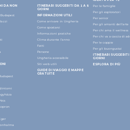
NI DA NON
ITINERARI SUGGERITI DA 1 A 5
Per le famiglie
GIORNI
Per gli esploratori
a Budapest
INFORMAZIONI UTILI
Per senior
alazzi
Come arrivare in Ungheria
Per gli amanti dell’arte
Come spostarsi
Per chi ama il wellness
Informazioni pratiche
Per chi va a caccia di a
ti
Clima durante l’anno
Per le coppie
Fatti
Per gli buongustai
a
Persone
ITINERARI SUGGERITI 
Ungheria accessibile
GIORNI
ONI
Siti web utili
ESPLORA DI PIÙ
GUIDE DI VIAGGIO E MAPPE
GRATUITE
 Budapest
dintorni
regyháza
Pécs
Sopron
Eger
nonhalma