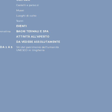
Castelli e palazzi
Musei
Luoghi di culto
Teatri
EVENTI
drenalina
BAGNI TERMALI E SPA
ATTIVITÀ ALL'APERTO
DA VEDERE ASSOLUTAMENTE
DA 1 A 5
Siti del patrimonio dell’umanità
UNESCO in Ungheria