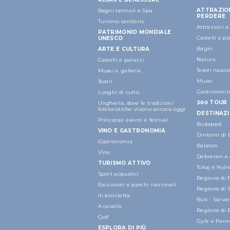
ATTRAZIO
Bagni termali e Spa
PERDERE
Turismo sanitario
Attrazioni 
PATRIMONIO MONDIALE
Castelli e p
UNESCO
Bagni
ARTE E CULTURA
Natura
Castelli e palazzi
Tesori nascos
Musei e gallerie
Musei
Teatri
Gastronomi
Luoghi di culto
360 TOUR
Ungheria, dove le tradizioni
folkloristiche vivono ancora oggi
DESTINAZI
Principali eventi e festival
Budapest
VINO E GASTRONOMIA
Dintorni di
Gastronomia
Balaton
Vino
Debrecen e 
TURISMO ATTIVO
Tokaj e Nyí
Sport acquatici
Regione di 
Escursioni e parchi nazionali
Regione di 
In bicicletta
Bük - Sárvár
A cavallo
Regione di 
Golf
Győr e Pan
ESPLORA DI PIÙ