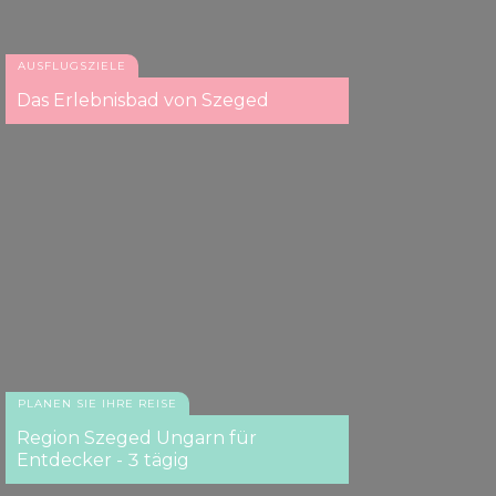
AUSFLUGSZIELE
Das Erlebnisbad von Szeged
PLANEN SIE IHRE REISE
Region Szeged Ungarn für
Entdecker - 3 tägig