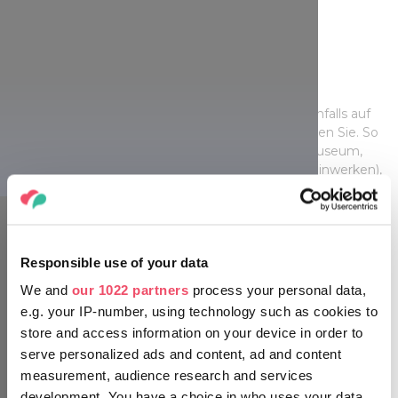
Heimat der Künste
Bewunderer der bildenden Künste kommen ebenfalls auf
ihre Kosten: Mehrere aufregende Museen erwarten Sie. So
befinden sich unter anderem das Amerigo Tot Museum,
das Renaissance-Lapidarium (Sammlung von Steinwerken),
das Zsolnay Museum, das Victor Vasarely Museum und die
Moderne Ungarische Galerie in der Káptalan Straße, die von
den Einheimischen nur als „Straße der Museen“ bezeichnet
wird.
Responsible use of your data
We and
our 1022 partners
process your personal data,
e.g. your IP-number, using technology such as cookies to
store and access information on your device in order to
serve personalized ads and content, ad and content
measurement, audience research and services
development. You have a choice in who uses your data