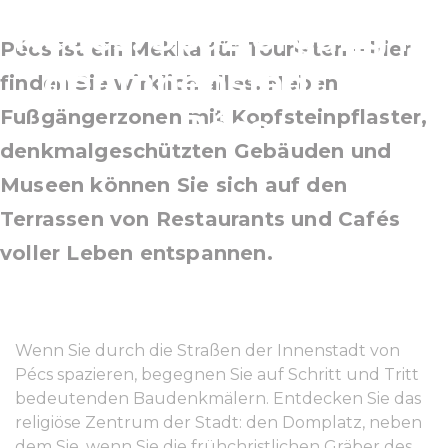
Neues: Spaziergang in
Pécs ist ein Mekka für Touristen – hier
der Innenstadt von
finden Sie wirklich alles. Neben
Fußgängerzonen mit Kopfsteinpflaster,
Pécs
denkmalgeschützten Gebäuden und
Museen können Sie sich auf den
Terrassen von Restaurants und Cafés
voller Leben entspannen.
Wenn Sie durch die Straßen der Innenstadt von
Pécs spazieren, begegnen Sie auf Schritt und Tritt
bedeutenden Baudenkmälern. Entdecken Sie das
religiöse Zentrum der Stadt: den Domplatz, neben
dem Sie, wenn Sie die frühchristlichen Gräber des