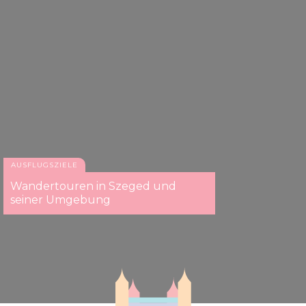
AUSFLUGSZIELE
Wandertouren in Szeged und
seiner Umgebung