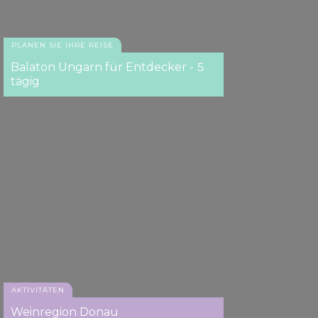
PLANEN SIE IHRE REISE
Balaton Ungarn für Entdecker - 5
tägig
AKTIVITÄTEN
Weinregion Donau