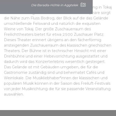
ebenfalls zum Weltkulturerbe und dient den
Die Baradla-Höhle in Aggtelek
Musikliebhabern in der Stadt und seiner Umgebung in Tokaj
als Veranstaltungsort. Für die besondere Atmosphäre sorgt
die Nähe zum Fluss Bodrog, der Blick auf die das Gelände
umschließende Felswand und natürlich die exquisiten
Weine von Tokaj. Der große Zuschauerraum des
Freilichttheaters bietet für etwa 2500 Zuschauer Platz:
Dieses Theater erinnert übrigens an den fächerförmig
ansteigenden Zuschauerraum des klassischen griechischen
Theaters. Der Bühne ist in technischer Hinsicht mit einer
Drehbühne und einer Hebevorrichtung ausgestattet und
dadurch wird das Konzerterlebnis wesentlich gesteigert.
Das Gelände ist mit Gebäuden umgeben, die für die
Gastronomie zuständig sind und beheimatet Cafés und
Weinlokale. Die Musikliebhaber*innen der klassischen und
populären Musik können in der Saison des Freiluft-Festivals
von jeder Musikrichtung die für sie passende Veranstaltung
auswählen.