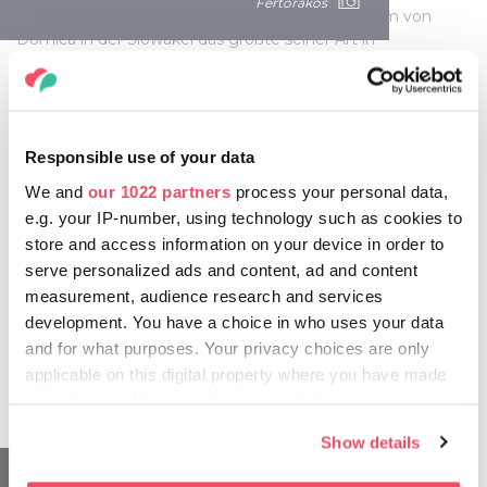
Fertőrákos
Aggtelek, das zusammen mit dem Höhlensystem von
Domica in der Slowakei das größte seiner Art in
Mitteleuropa ist. Die Höhlenstrukturen erscheinen wie
märchenhafte Landschaften und die Teilnehmer*innen
können bei geführten Touren zwischen den Tropfsteine in
der Höhle sofort merken, dass sie sich hier an einem
besonderen Ort befinden. Ein wesentliche Teil dieses
Responsible use of your data
ungewöhnlichen Ortes ist die außerordentlich gute Akustik.
We and
our 1022 partners
process your personal data,
Dies kann man am besten im großen Konzertsaal der
e.g. your IP-number, using technology such as cookies to
Höhle erleben, wo der einzigartige Klang durch den Einsatz
store and access information on your device in order to
modernster Lichttechnik noch verstärkt wird und eine
geheimnisvolle Stimmung mit samtig schimmernder
serve personalized ads and content, ad and content
Beleuchtung erzeugt. Das Musikprogramm bietet eine
measurement, audience research and services
breite Palette von klassischen und populären
development. You have a choice in who uses your data
Musikrichtungen an und die Jahr für Jahr zu Jahresende am
and for what purposes. Your privacy choices are only
30. Dezember veranstaltete Operettengala ist bereits zu
applicable on this digital property where you have made
Tradition geworden.
your choices. You can change or withdraw your consent
any time from the Cookie Declaration or by clicking on
Show details
the Privacy trigger icon.