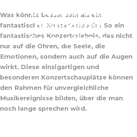
Erlebnisse an
Was könnte besser sein als ein
besonderen
fantastisches Konzerterlebnis? So ein
fantastisches Konzerterlebnis, das nicht
Schauplätzen
nur auf die Ohren, die Seele, die
Emotionen, sondern auch auf die Augen
wirkt. Diese einzigartigen und
besonderen Konzertschauplätze können
den Rahmen für unvergleichliche
Musikereignisse bilden, über die man
noch lange sprechen wird.