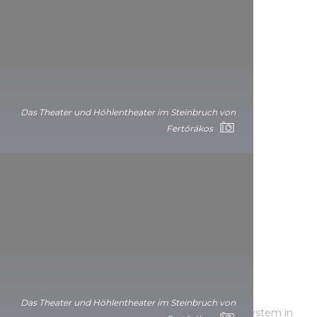
Das Theater und Höhlentheater im Steinbruch von
Fertőrákos
Die Baradla-Höhle in Aggtelek:
Kristallklarer Klang zwischen
Tropfsteinen
Das Theater und Höhlentheater im Steinbruch von
Zum Welterbe gehört auch das Baradla Höhlensystem in