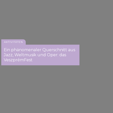
AKTIVITÄTEN
Ein phänomenaler Querschnitt aus
Jazz, Weltmusik und Oper: das
VeszprémFest