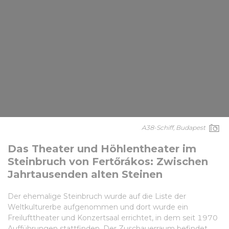
A38-Schiff, Budapest
Das Theater und Höhlentheater im
Steinbruch von Fertőrákos: Zwischen
Jahrtausenden alten Steinen
Der ehemalige Steinbruch wurde auf die Liste der
Weltkulturerbe aufgenommen und dort wurde ein
Freilufttheater und Konzertsaal errichtet, in dem seit 1970
Aufführungen stattfinden. Der Zuschauerraum befindet