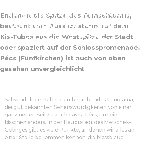
Vogelperspektive: alle
Erklimmt die Spitze des Fernsehturms,
Wunder der Stadt zu
bestaunt vom Aussichtsturm auf dem
Kis-Tubes aus die Westspitze der Stadt
unseren Füßen
oder spaziert auf der Schlosspromenade.
Pécs (Fünfkirchen) ist auch von oben
gesehen unvergleichlich!
Schwindelnde Höhe, atemberaubendes Panorama,
die gut bekannten Sehenswürdigkeiten von einer
ganz neuen Seite – auch das ist Pécs, nur ein
bisschen anders. In der Hauptstadt des Metschek-
Gebirges gibt es viele Punkte, an denen wir alles an
einer Stelle bekommen können: die blassblaue