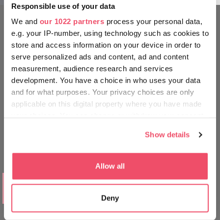
Responsible use of your data
Kulturviertel Zsolnay
We and
our 1022 partners
process your personal data,
e.g. your IP-number, using technology such as cookies to
KENNEN SIE SICH AUS WIE EIN
store and access information on your device in order to
UNGAR
serve personalized ads and content, ad and content
measurement, audience research and services
development. You have a choice in who uses your data
and for what purposes. Your privacy choices are only
applicable on this digital property where you have made
your choices. You can change or withdraw your consent
any time from the Cookie Declaration or by clicking on
Show details
the Privacy trigger icon.
Kulturviertel Zsolnay
If you allow, we would also like to:
Allow all
Collect information about your geographical location
AUSFLUGSZIELE
which can be accurate to within several meters
Der Gemencer Wald
Deny
Identify your device by actively scanning it for
specific characteristics (fingerprinting)