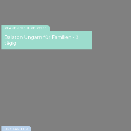
PLANEN SIE IHRE REISE
Balaton Ungarn für Familien - 3
tägig
UNGARN FÜR