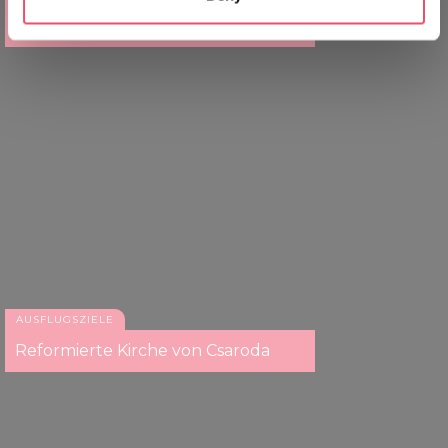
specific characteristics (fingerprinting)
Burg Eger
Find out more about how your personal data is processed
and set your preferences in the
details section
.
We use cookies to personalise content and ads, to
provide social media features and to analyse our traffic.
We also share information about your use of our site with
our social media, advertising and analytics partners who
may combine it with other information that you’ve
provided to them or that they’ve collected from your use
of their services.
AUSFLUGSZIELE
Reformierte Kirche von Csaroda