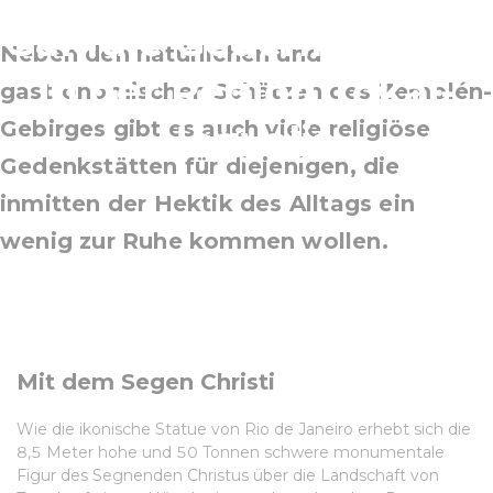
Sakrale Gedenkstätten
Neben den natürlichen und
in der Region Tokaj-
gastronomischen Schätzen des Zemplén-
Gebirges gibt es auch viele religiöse
Hegyalja
Gedenkstätten für diejenigen, die
inmitten der Hektik des Alltags ein
wenig zur Ruhe kommen wollen.
Mit dem Segen Christi
Wie die ikonische Statue von Rio de Janeiro erhebt sich die
8,5 Meter hohe und 50 Tonnen schwere monumentale
Figur des Segnenden Christus über die Landschaft von