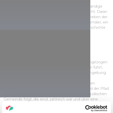
Am 20. Juli 1590 wurde in Vizsoly die erste vollständige
Übersetzung der Bibel ins Ungarische veröffentlicht. Daran
erinnert das Besucherzentrum der Siedlung, wo neben der
originalen Bibel von Vizsoly viele historische Denkmäler, ein
Freskenschatz und eine Ausstellung zur Druckgeschichte
auf euch warten.
Lass den Weg das Ziel sein
Wenn ihr nicht nur von den Denkmälern selbst angezogen
werdet, sondern auch von dem Weg, der zu ihnen führt,
dann nehmt eine der religiösen Routen in der Umgebung.
Der nordungarische Abschnitt der Straße der
Mittelalterlichen Kirchen verbindet die verborgenen
Gebetsstätten der Oberen Theiß-Region, während der Pfad
des Wunderrabbis den Spuren der chassidischen jüdischen
Gemeinde folgt, die einst zahlreich war und über eine
reiche Kultur verfügte. Der Pilgerweg der Hl. Elisabeth
verbindet von Sárospatak bis Kaschau die Orte des