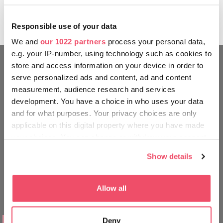
Gedenkens und der Verehrung der Hl. Elisabeth in ganz
Europas und berührt dabei sieben ungarische Siedlungen.
Responsible use of your data
We and
our 1022 partners
process your personal data,
e.g. your IP-number, using technology such as cookies to
store and access information on your device in order to
KENNEN SIE SICH AUS WIE EIN
serve personalized ads and content, ad and content
measurement, audience research and services
UNGAR
development. You have a choice in who uses your data
and for what purposes. Your privacy choices are only
applicable on this digital property where you have made
your choices. You can change or withdraw your consent
any time from the Cookie Declaration or by clicking on
Show details
the Privacy trigger icon.
If you allow, we would also like to:
Allow all
Collect information about your geographical location
which can be accurate to within several meters
Deny
AUSFLUGSZIELE
Identify your device by actively scanning it for