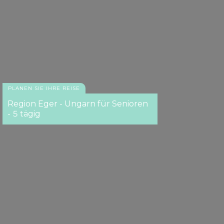
PLANEN SIE IHRE REISE
Region Eger - Ungarn für Senioren
- 5 tägig