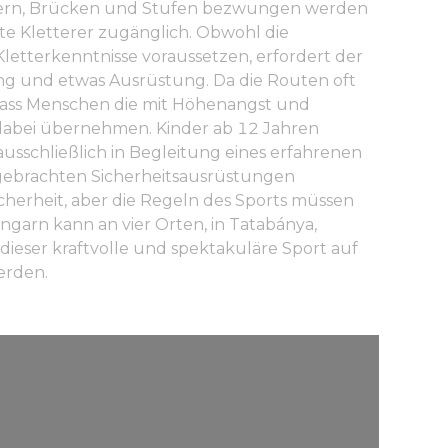
eitern, Brücken und Stufen bezwungen werden
te Kletterer zugänglich. Obwohl die
Kletterkenntnisse voraussetzen, erfordert der
ng und etwas Ausrüstung. Da die Routen oft
, dass Menschen die mit Höhenangst und
dabei übernehmen. Kinder ab 12 Jahren
usschließlich in Begleitung eines erfahrenen
gebrachten Sicherheitsausrüstungen
herheit, aber die Regeln des Sports müssen
ngarn kann an vier Orten, in Tatabánya,
dieser kraftvolle und spektakuläre Sport auf
erden.