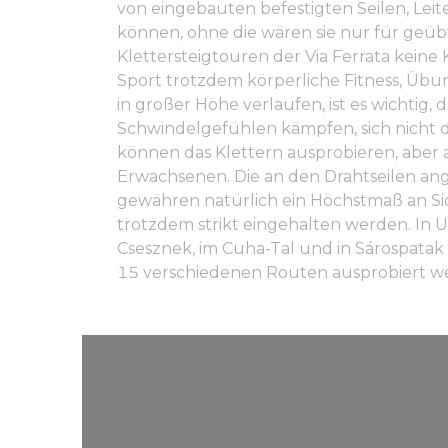
von eingebauten befestigten Seilen, L
können, ohne die wären sie nur für geüb
Klettersteigtouren der Via Ferrata keine 
Sport trotzdem körperliche Fitness, Übu
in großer Höhe verlaufen, ist es wichtig
Schwindelgefühlen kämpfen, sich nicht 
können das Klettern ausprobieren, aber a
Erwachsenen. Die an den Drahtseilen an
gewähren natürlich ein Höchstmaß an Sic
trotzdem strikt eingehalten werden. In U
Csesznek, im Cuha-Tal und in Sárospatak 
15 verschiedenen Routen ausprobiert w