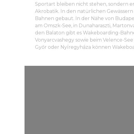
Sportart bleiben nicht stehen, sondern en
Akrobatik. In den natürlichen Gewässe
Bahnen gebaut. In der Nähe von Budape
am Omszk-See, in Dunaharaszti, Marton
den Balaton gibt es Wakeboarding-Bahne
Vonyarcvashegy sowie beim Velence-See i
Győr oder Nyíregyháza können Wakeboar