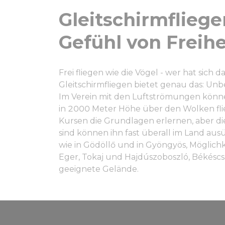
Gleitschirmfliege
Gefühl von Freihe
Frei fliegen wie die Vögel - wer hat sich
Gleitschirmfliegen bietet genau das: Un
Im Verein mit den Luftströmungen können
in 2000 Meter Höhe über den Wolken fl
Kursen die Grundlagen erlernen, aber die
sind können ihn fast überall im Land au
wie in Gödöllő und in Gyöngyös, Möglichk
Eger, Tokaj und Hajdúszoboszló, Békéscs
geeignete Gelände.