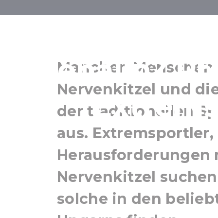
Sehnen si
Adrenalin? Pr
Manchen Menschen 
Nervenkitzel und di
Extrems
der traditionellen S
aus. Extremsportler,
Herausforderungen
Nervenkitzel suche
solche in den belieb