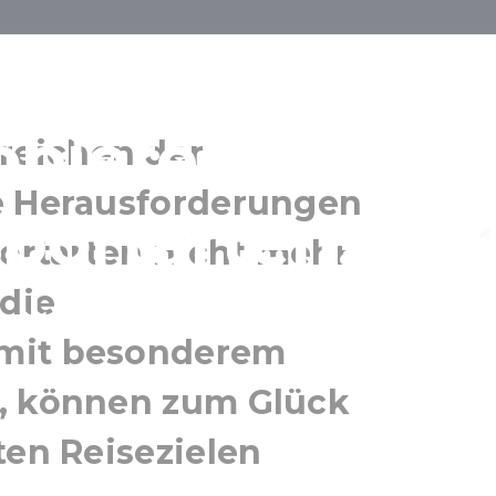
e sich nach
obieren sie die
reichen der
e Herausforderungen
portarten!
Balaton
portarten nicht mehr
 die
 mit besonderem
n, können zum Glück
ten Reisezielen