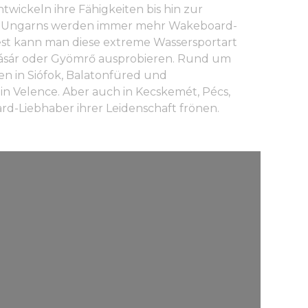
twickeln ihre Fähigkeiten bis hin zur
rn Ungarns werden immer mehr Wakeboard-
st kann man diese extreme Wassersportart
vásár oder Gyömrő ausprobieren. Rund um
n in Siófok, Balatonfüred und
n Velence. Aber auch in Kecskemét, Pécs,
d-Liebhaber ihrer Leidenschaft frönen.