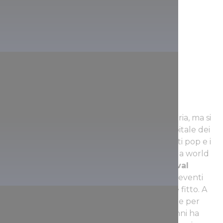
Budapest non è solo la capitale dell’Ungheria, ma si
è rapidamente trasformata anche nella capitale dei
festival per l’Europa centrale. I migliori artisti pop e i
trend-setter della musica elettronica e della world
music amano suonare al leggendario
festival
estivo di Sziget
, presente insieme ad altri eventi
all’interno di un calendario incredibilmente fitto. A
Sziget arriva fino a mezzo milione di persone per
assistere a un evento che nel corso degli anni ha