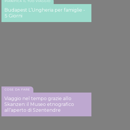
PIANIFICA IL TUO VIAGGIO
Budapest L’Ungheria per famiglie -
5 Giorni
COSE DA FARE
Viaggio nel tempo grazie allo
Skanzen: il Museo etnografico
all’aperto di Szentendre