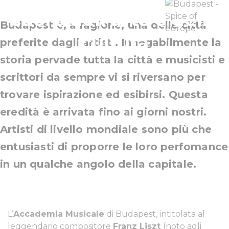
cuore dell’arte e della
Budapest è, a ragione, una delle città
cultura
preferite dagli artisti. Innegabilmente la
storia pervade tutta la città e musicisti e
scrittori da sempre vi si riversano per
trovare ispirazione ed esibirsi. Questa
eredità è arrivata fino ai giorni nostri.
Artisti di livello mondiale sono più che
entusiasti di proporre le loro perfomance
in un qualche angolo della capitale.
L’
Accademia Musicale
di Budapest, intitolata al
leggendario compositore
Franz Liszt
(noto agli