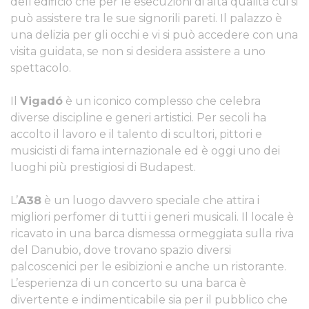
dell’edificio che per le esecuzioni di alta qualità cui si
può assistere tra le sue signorili pareti. Il palazzo è
una delizia per gli occhi e vi si può accedere con una
visita guidata, se non si desidera assistere a uno
spettacolo.
Il
Vigadó
è un iconico complesso che celebra
diverse discipline e generi artistici. Per secoli ha
accolto il lavoro e il talento di scultori, pittori e
musicisti di fama internazionale ed è oggi uno dei
luoghi più prestigiosi di Budapest.
L’
A38
è un luogo davvero speciale che attira i
migliori perfomer di tutti i generi musicali. Il locale è
ricavato in una barca dismessa ormeggiata sulla riva
del Danubio, dove trovano spazio diversi
palcoscenici per le esibizioni e anche un ristorante.
L’esperienza di un concerto su una barca è
divertente e indimenticabile sia per il pubblico che