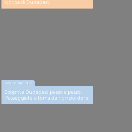
storica di Budapest
UNGHERIA PER
Scoprite Budapest passo a passo!
Passeggiate a tema da non perdere!