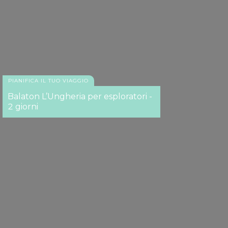
PIANIFICA IL TUO VIAGGIO
Balaton L’Ungheria per esploratori -
2 giorni