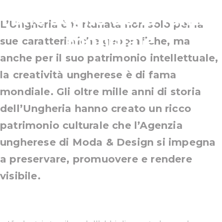
alle soglie della fama
L’Ungheria è fortunata non solo per la
mondiale
sue caratteristiche geografiche, ma
anche per il suo patrimonio intellettuale,
la creatività ungherese è di fama
mondiale. Gli oltre mille anni di storia
dell’Ungheria hanno creato un ricco
patrimonio culturale che l’Agenzia
ungherese di Moda & Design si impegna
a preservare, promuovere e rendere
visibile.