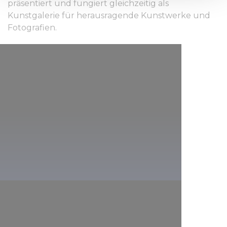
präsentiert und fungiert gleichzeitig als
We use cookies to personalise content and ads, to
Kunstgalerie für herausragende Kunstwerke und
provide social media features and to analyse our traffic.
Fotografien.
We also share information about your use of our site with
our social media, advertising and analytics partners who
may combine it with other information that you’ve
provided to them or that they’ve collected from your use
of their services.