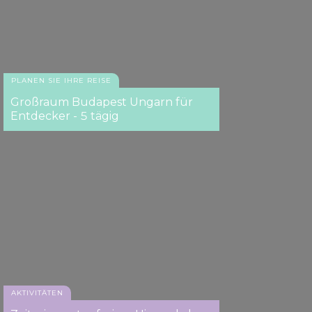
PLANEN SIE IHRE REISE
Großraum Budapest Ungarn für
Entdecker - 5 tägig
AKTIVITÄTEN