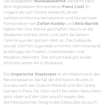
Die Budapester
Musikakademie
, benannt nach
dem legendären Komponisten
Franz Liszt
(in
Ungarn als Liszt Ferenc bekannt), ist ein
weltberühmtes Konservatorium und Konzertsaal.
Komponisten wie
Zoltán Kodály
und
Béla Bartók
haben hier ihre Werke geschaffen. Heute ist die
Akademie weltberühmt und zieht die besten
Talente aus der ganzen Welt an. Das Gebäude
wurde 1907 im Jugendstil errichtet. Sein Inneres ist
großzügig mit Fresken, Glasmalereien und
Mosaiken dekoriert. Der Konzertsaal gilt als der
schönste seiner Art in Budapest.
Die
Ungarische Staatsoper
ist ein Meisterwerk der
Neorenaissance. Sie hat die drittbeste Akustik in
Europa nach der Scala in Mailand und der Opera
Garnier in Paris. Die Oper steht bei vielen Besuchern
ganz oben auf der Liste, sowohl wegen des
atemberaubende Designs des Gebäudes als auch