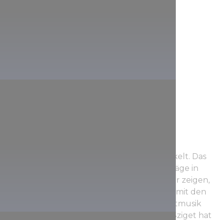
Budapest hat sich schnell zu einer
Festivalhauptstadt in Mitteleuropa entwickelt. Das
Sommerfestival Sziget
und andere Einträge in
einen unglaublich dichten Festivalkalender zeigen,
wie gerne die besten Pop-Acts zusammen mit den
Trendsettern der elektronischen und Weltmusik
an diesem legendären Ort auftreten. Das Sziget hat