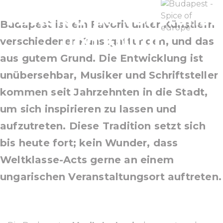
Mittelpunkt von Kunst
Budapest ist ein Favorit unter Künstlern
und Kultur
verschiedener Kunstgattungen, und das
aus gutem Grund. Die Entwicklung ist
unübersehbar, Musiker und Schriftsteller
kommen seit Jahrzehnten in die Stadt,
um sich inspirieren zu lassen und
aufzutreten. Diese Tradition setzt sich
bis heute fort; kein Wunder, dass
Weltklasse-Acts gerne an einem
ungarischen Veranstaltungsort auftreten.