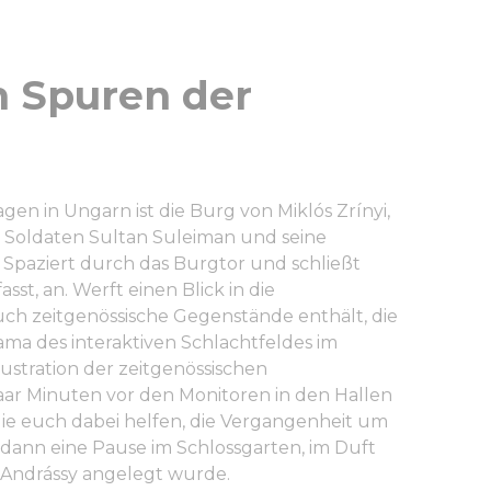
n Spuren der
en in Ungarn ist die Burg von Miklós Zrínyi,
 Soldaten Sultan Suleiman und seine
Spaziert durch das Burgtor und schließt
st, an. Werft einen Blick in die
ch zeitgenössische Gegenstände enthält, die
rama des interaktiven Schlachtfeldes im
ustration der zeitgenössischen
paar Minuten vor den Monitoren in den Hallen
die euch dabei helfen, die Vergangenheit um
dann eine Pause im Schlossgarten, im Duft
 Andrássy angelegt wurde.