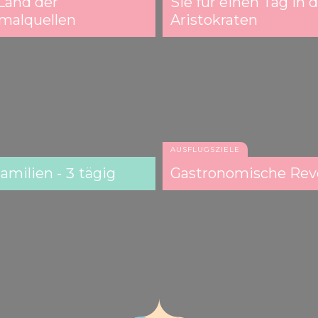
 Land der
Sie für einen Tag in 
malquellen
Aristokraten
AUSFLUGSZIELE
amilien - 3 tägig
Gastronomische Revo
Burg Siklós