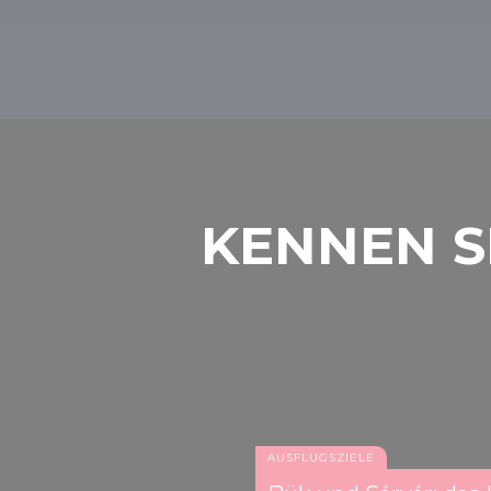
der Kunstgeschichte, und ein Spazierga
Schlossgartens ist ein würdiger Schlussak
KENNEN S
AUSFLUGSZIELE