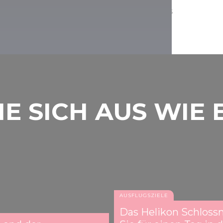
ng unter den riesigen Kastanienbäumen des
kord der Zeitreise.
Burg Siklós
IE SICH AUS WIE 
AUSFLUGSZIELE
Das Helikon Schlos