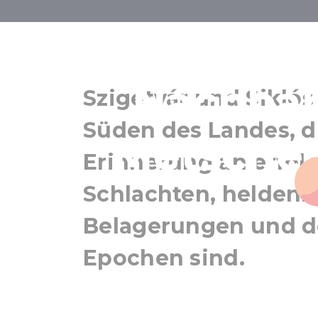
Erzählende 
Nachbar
Szigetvár und Siklós
Süden des Landes, di
Metschec
Erinnerung an erfo
Schlachten, heldenh
Belagerungen und d
Epochen sind.