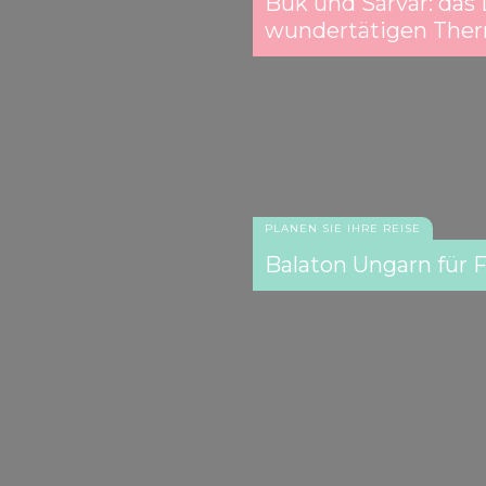
Bük und Sárvár: das
wundertätigen Ther
PLANEN SIE IHRE REISE
Balaton Ungarn für F